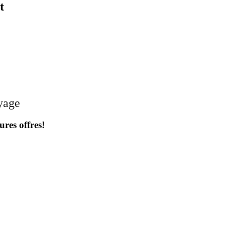
t
oyage
ures offres!