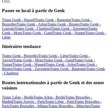
CO2.
Passer en local à partir de Genk
Trains Genk - Hasselt
Trains Genk - Bastogne
Trains Genk -
Bruxelles
Trains Genk - Arlon
Trains Genk - Bruges
Trains Genk -
Louvain
Trains Genk - Charleroi
Trains Genk - Zaventem
Trains
Genk - Mons
Trains Genk - Gand
Trains Genk - Namur
Trains Genk -
Liège
Itinéraires tendance
Trains Genk - Bruxelles
Trains Genk - Liège
Trains Genk -
Anvers
Trains Genk - Mons
Trains Genk - Gand
Trains Genk -
Namur
Trains Genk - Hasselt
Trains Genk - Arlon
Trains Genk -
Bruges
Trains Genk - Zaventem
Trains Genk - Bastogne
Trains Genk
- Charleroi
Routes internationales à partir de Genk et des zones
voisines
Trains Liège - Berlin
Trains Arlon - Berlin
Trains Bruxelles -
Madrid
Trains Anvers - Paris
Trains Liège - Paris
Trains Bruxelles -
Paris
Trains Bruxelles - Milano
Trains Bruxelles - München
Trains