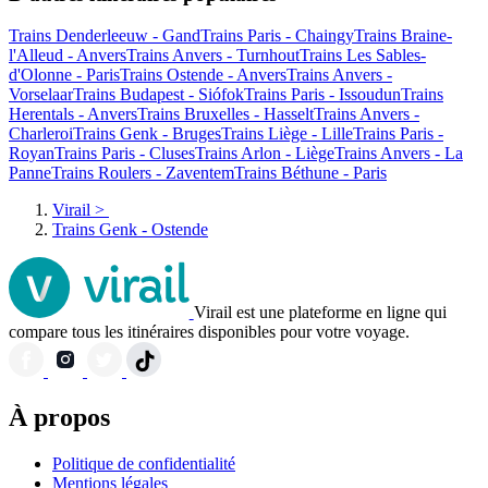
Trains Denderleeuw - Gand
Trains Paris - Chaingy
Trains Braine-
l'Alleud - Anvers
Trains Anvers - Turnhout
Trains Les Sables-
d'Olonne - Paris
Trains Ostende - Anvers
Trains Anvers -
Vorselaar
Trains Budapest - Siófok
Trains Paris - Issoudun
Trains
Herentals - Anvers
Trains Bruxelles - Hasselt
Trains Anvers -
Charleroi
Trains Genk - Bruges
Trains Liège - Lille
Trains Paris -
Royan
Trains Paris - Cluses
Trains Arlon - Liège
Trains Anvers - La
Panne
Trains Roulers - Zaventem
Trains Béthune - Paris
Virail
>
Trains Genk - Ostende
Virail est une plateforme en ligne qui
compare tous les itinéraires disponibles pour votre voyage.
À propos
Politique de confidentialité
Mentions légales