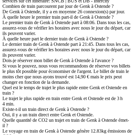
services sur cet itinéraire: SNCB | BUS et DB - Intercity
Combien de train parcourent par jour de Genk à Ostende ?
De Genk à Ostende, il y a en moyenne 26 connexion(s) par jour.
À quelle heure le premier train part-il de Genk à Ostende ?
Le premier train de Genk à Ostende part à 08:06. Dans tous les cas,
assurez-vous de vérifier les horaires avec nous le jour du départ, car
ils peuvent varier.
À quelle heure part le dernier train de Genk à Ostende ?
Le dernier train de Genk à Ostende part à 21:45. Dans tous les cas,
assurez-vous de vérifier les horaires avec nous le jour du départ, car
ils peuvent varier.
Dois-je réserver mon billet de Genk à Ostende à l'avance ?
Si vous le pouvez, nous vous recommandons de réserver vos billets
le plus tôt possible pour économiser de l'argent. Le billet de train le
moins cher que nous ayons trouvé est 14,90 € mais le prix peut
changer en fonction de la demande.
Quel est le temps de trajet le plus rapide entre Genk et Ostende en
train ?
Le trajet le plus rapide en train entre Genk et Ostende est de 3 h
4 min.
Existe-t-il un train direct de Genk à Ostende ?
Oui, il y a un train direct entre Genk et Ostende.
Quelle quantité de CO2 un trajet en train de Genk à Ostende émet-
il ?
Le voyage en train de Genk à Ostende génère 12.83kg émissions de