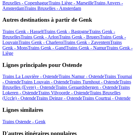
Bruxelles - Copenhague
Trains Liège - Marseille
Trains Anvers -
Amsterdam
Trains Bruxelles - Amsterdam
Autres destinations à partir de Genk
Trains Genk - Hasselt
Trains Genk - Bastogne
Trains Genk -
Bruxelles
Trains Genk - Arlon
Trains Genk - Bruges
Trains Genk -
Louvain
Trains Genk - Charleroi
Trains Genk - Zaventem
Trains
Genk - Mons
Trains Genk - Gand
Trains Genk - Namur
Trains Genk -
Liège
Lignes principales pour Ostende
Trains La Louvière - Ostende
Trains Namur - Ostende
Trains Tournai
- Ostende
Trains Louvain - Ostende
Trains Turnhout - Ostende
Trains
Bruxelles (Evere) - Ostende
Trains Geraardsbergen - Ostende
Trains
Lokeren - Ostende
Trains Vilvoorde - Ostende
Trains Bruxelles
(Uccle) - Ostende
Trains Deinze - Ostende
Trains Courtrai - Ostende
Lignes similaires
Trains Ostende - Genk
D'autres itinéraires populaires