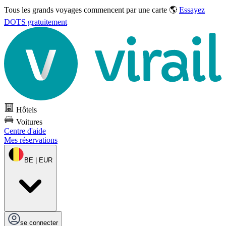
Tous les grands voyages commencent par une carte 🌎
Essayez
DOTS gratuitement
Hôtels
Voitures
Centre d'aide
Mes réservations
BE | EUR
se connecter