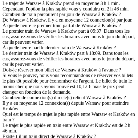
Le trajet de Warsaw à Kraków prend en moyenne 3 h 1 min.
Cependant, l'option la plus rapide vous y conduira en 2 h 46 min.
Combien de train parcourent par jour de Warsaw à Kraków ?
De Warsaw à Kraków, il y a en moyenne 12 connexion(s) par jour.
À quelle heure le premier train part-il de Warsaw à Kraków ?
Le premier train de Warsaw à Kraków part à 05:37. Dans tous les
cas, assurez-vous de vérifier les horaires avec nous le jour du départ,
car ils peuvent varier.
À quelle heure part le dernier train de Warsaw à Kraków ?
Le dernier train de Warsaw à Kraków part à 18:09. Dans tous les
cas, assurez-vous de vérifier les horaires avec nous le jour du départ,
car ils peuvent varier.
Dois-je réserver mon billet de Warsaw à Kraków à l'avance ?
Si vous le pouvez, nous vous recommandons de réserver vos billets
le plus tôt possible pour économiser de l'argent. Le billet de train le
moins cher que nous ayons trouvé est 10,12 € mais le prix peut
changer en fonction de la demande.
Combien de connexion(s) directe(s) relient Warsaw à Kraków ?
Il y a en moyenne 12 connexion(s) depuis Warsaw pour atteindre
Kraków.
Quel est le temps de trajet le plus rapide entre Warsaw et Kraków en
train ?
Le trajet le plus rapide en train entre Warsaw et Kraków est de 2 h
46 min.
Existe-t-il un train direct de Warsaw à Kraków ?