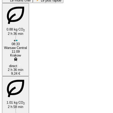
Le moins cher
Le plus rapide
0.88 kg CO
2
2 h 36 min
08:33
Warsaw Central
Kraków
11:09
Krakow
direct
2 h 36 min
9,24 €
1.01 kg CO
2
2 h 58 min