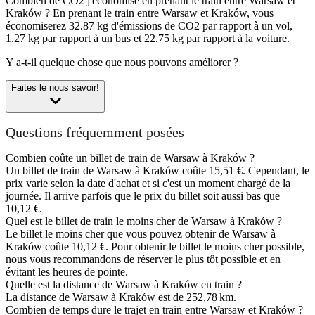
Combien de CO2 j'économise en prenant le train entre Warsaw et
Kraków ?
En prenant le train entre Warsaw et Kraków, vous
économiserez 32.87 kg d'émissions de CO2 par rapport à un vol,
1.27 kg par rapport à un bus et 22.75 kg par rapport à la voiture.
Y a-t-il quelque chose que nous pouvons améliorer ?
Faites le nous savoir!
Questions fréquemment posées
Combien coûte un billet de train de Warsaw à Kraków ?
Un billet de train de Warsaw à Kraków coûte 15,51 €. Cependant, le
prix varie selon la date d'achat et si c'est un moment chargé de la
journée. Il arrive parfois que le prix du billet soit aussi bas que
10,12 €.
Quel est le billet de train le moins cher de Warsaw à Kraków ?
Le billet le moins cher que vous pouvez obtenir de Warsaw à
Kraków coûte 10,12 €. Pour obtenir le billet le moins cher possible,
nous vous recommandons de réserver le plus tôt possible et en
évitant les heures de pointe.
Quelle est la distance de Warsaw à Kraków en train ?
La distance de Warsaw à Kraków est de 252,78 km.
Combien de temps dure le trajet en train entre Warsaw et Kraków ?