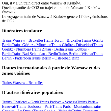
Oui, il y a un train direct entre Warsaw et Kraków.
Quelle quantité de CO2 un trajet en train de Warsaw à Kraków
émet-il ?
Le voyage en train de Warsaw à Kraków génère 17.69kg émissions
de CO2.
Itinéraires tendance
Trains Warsaw - Bruxelles
Trains Torun - Bruxelles
Trains Görlitz -
Berlin
Trains Görlitz - München
Trains Görlitz - Düsseldorf
Trains
Görlitz - Nürnberg
Trains Zittau - Berlin
Trains Cottbus -
Berlin
Trains Bad Schandau - Berlin
Trains Berlin - Wismar
Trains
Berlin - Paderborn
Trains Berlin - Ostseebad Binz
Routes internationales à partir de Warsaw et des
zones voisines
Trains Warsaw - Bruxelles
D'autres itinéraires populaires
Trains Charleroi - Genk
Trains Padova - Venezia
Trains Paris -
Beauvais
Trains Toulouse - Paris
Trains Paris - Montauban
Trains
Genova - La Spezia
Trains Gandia - Valencia
Trains Zaventem -