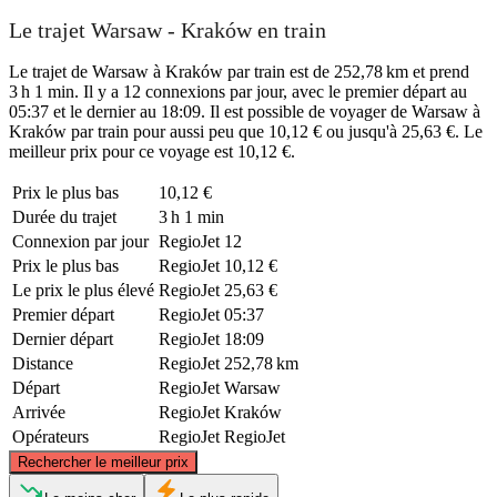
Le trajet Warsaw - Kraków en train
Le trajet de Warsaw à Kraków par train est de 252,78 km et prend
3 h 1 min. Il y a 12 connexions par jour, avec le premier départ au
05:37 et le dernier au 18:09. Il est possible de voyager de Warsaw à
Kraków par train pour aussi peu que 10,12 € ou jusqu'à 25,63 €. Le
meilleur prix pour ce voyage est 10,12 €.
Prix ​​le plus bas
10,12 €
Durée du trajet
3 h 1 min
Connexion par jour
RegioJet
12
Prix ​​le plus bas
RegioJet
10,12 €
Le prix le plus élevé
RegioJet
25,63 €
Premier départ
RegioJet
05:37
Dernier départ
RegioJet
18:09
Distance
RegioJet
252,78 km
Départ
RegioJet
Warsaw
Arrivée
RegioJet
Kraków
Opérateurs
RegioJet
RegioJet
©
CARTO
, ©
OpenStreetMap
contributors
Rechercher le meilleur prix
Warsaw