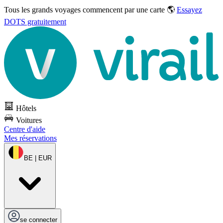
Tous les grands voyages commencent par une carte 🌎
Essayez
DOTS gratuitement
Hôtels
Voitures
Centre d'aide
Mes réservations
BE | EUR
se connecter