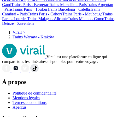
Gand
Trains Paris - Bergerac
Trains Marseille - Paris
Trains Argentan
- Paris
Trains Paris - Toulon
Trains Barcelona - Calella
Trains
Cambrai - Paris
Trains Paris - Cahors
Trains Paris - Maubeuge
Trains
Paris - Lourdes
Trains Málaga - Alicante
Trains Milano - Como
Trains
Deinze - Zaventem
Virail
>
Trains Warsaw - Kraków
Virail est une plateforme en ligne qui
compare tous les itinéraires disponibles pour votre voyage.
À propos
Politique de confidentialité
Mentions légales
Termes et conditions
Aperçus