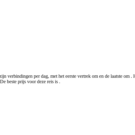
ijn verbindingen per dag, met het eerste vertrek om en de laatste om . 
e beste prijs voor deze reis is .
©
CARTO
, ©
Ope
Bornem