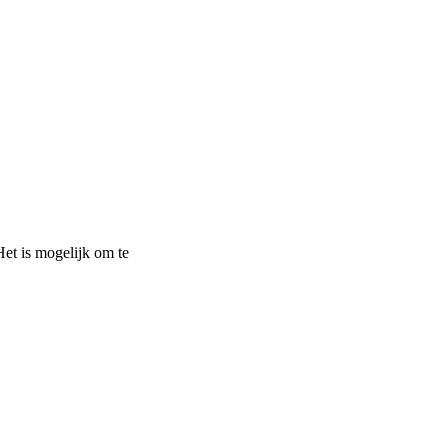
Het is mogelijk om te
nStreetMap
contributors