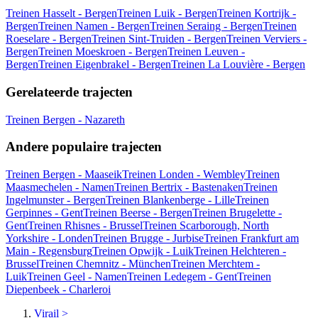
Treinen Hasselt - Bergen
Treinen Luik - Bergen
Treinen Kortrijk -
Bergen
Treinen Namen - Bergen
Treinen Seraing - Bergen
Treinen
Roeselare - Bergen
Treinen Sint-Truiden - Bergen
Treinen Verviers -
Bergen
Treinen Moeskroen - Bergen
Treinen Leuven -
Bergen
Treinen Eigenbrakel - Bergen
Treinen La Louvière - Bergen
Gerelateerde trajecten
Treinen Bergen - Nazareth
Andere populaire trajecten
Treinen Bergen - Maaseik
Treinen Londen - Wembley
Treinen
Maasmechelen - Namen
Treinen Bertrix - Bastenaken
Treinen
Ingelmunster - Bergen
Treinen Blankenberge - Lille
Treinen
Gerpinnes - Gent
Treinen Beerse - Bergen
Treinen Brugelette -
Gent
Treinen Rhisnes - Brussel
Treinen Scarborough, North
Yorkshire - Londen
Treinen Brugge - Jurbise
Treinen Frankfurt am
Main - Regensburg
Treinen Opwijk - Luik
Treinen Helchteren -
Brussel
Treinen Chemnitz - München
Treinen Merchtem -
Luik
Treinen Geel - Namen
Treinen Ledegem - Gent
Treinen
Diepenbeek - Charleroi
Virail
>