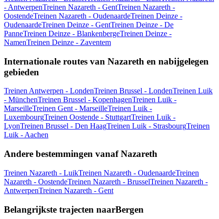
- Antwerpen
Treinen Nazareth - Gent
Treinen Nazareth -
Oostende
Treinen Nazareth - Oudenaarde
Treinen Deinze -
Oudenaarde
Treinen Deinze - Gent
Treinen Deinze - De
Panne
Treinen Deinze - Blankenberge
Treinen Deinze -
Namen
Treinen Deinze - Zaventem
Internationale routes van Nazareth en nabijgelegen
gebieden
Treinen Antwerpen - Londen
Treinen Brussel - Londen
Treinen Luik
- München
Treinen Brussel - Kopenhagen
Treinen Luik -
Marseille
Treinen Gent - Marseille
Treinen Luik -
Luxembourg
Treinen Oostende - Stuttgart
Treinen Luik -
Lyon
Treinen Brussel - Den Haag
Treinen Luik - Strasbourg
Treinen
Luik - Aachen
Andere bestemmingen vanaf Nazareth
Treinen Nazareth - Luik
Treinen Nazareth - Oudenaarde
Treinen
Nazareth - Oostende
Treinen Nazareth - Brussel
Treinen Nazareth -
Antwerpen
Treinen Nazareth - Gent
Belangrijkste trajecten naarBergen