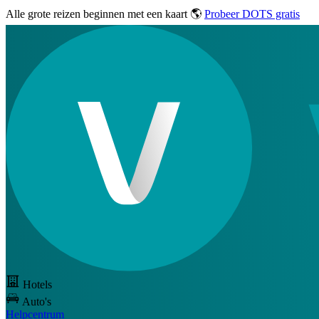
Alle grote reizen
beginnen met een kaart 🌎
Probeer DOTS gratis
Hotels
Auto's
Helpcentrum