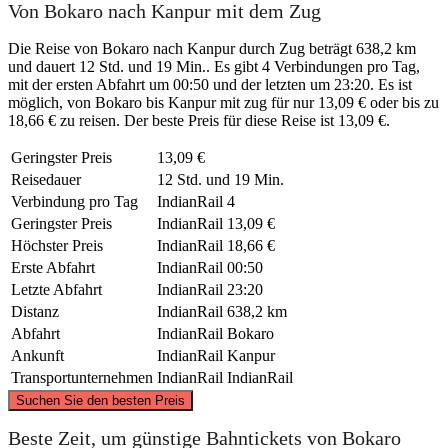
Von Bokaro nach Kanpur mit dem Zug
Die Reise von Bokaro nach Kanpur durch Zug beträgt 638,2 km
und dauert 12 Std. und 19 Min.. Es gibt 4 Verbindungen pro Tag,
mit der ersten Abfahrt um 00:50 und der letzten um 23:20. Es ist
möglich, von Bokaro bis Kanpur mit zug für nur 13,09 € oder bis zu
18,66 € zu reisen. Der beste Preis für diese Reise ist 13,09 €.
Geringster Preis
13,09 €
Reisedauer
12 Std. und 19 Min.
Verbindung pro Tag
IndianRail
4
Geringster Preis
IndianRail
13,09 €
Höchster Preis
IndianRail
18,66 €
Erste Abfahrt
IndianRail
00:50
Letzte Abfahrt
IndianRail
23:20
Distanz
IndianRail
638,2 km
Abfahrt
IndianRail
Bokaro
Ankunft
IndianRail
Kanpur
Transportunternehmen
IndianRail
IndianRail
©
CARTO
, ©
OpenStreetMap
contributors
Suchen Sie den besten Preis
Beste Zeit, um günstige Bahntickets von Bokaro
Kanpur