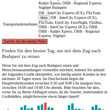
Railjet Xpress, ÖBB - Regional Express,
Nightjet
Budapest
DB - InterCity Express (ICE), FlixTrain
DB - InterCity Express (ICE),
Mehr
FlixTrain, EuroCity, EuroNight, FlixBus,
Transportunternehmen
ÖBB - InterCity Express (ICE), ÖBB,
ÖBB - Railjet Xpress, ÖBB - Regional
Express, Nightjet
©
CARTO
, ©
OpenStreetMap
contributors
Suchen Sie den besten Preis
Finden Sie den besten Tag, um mit dem Zug nach
Dortmund
Budapest zu reisen
Wenn Sie mit dem Zug nach Budapest reisen und
Menschenansammlungen vermeiden möchten, können Sie anhand
der folgenden Grafik überprüfen, wie häufig unsere Kunden in den
nächsten 30 Tagen reisen. Im Durchschnitt liegen die
Hauptverkehrszeiten zwischen 6:30 und 9:00 Uhr morgens bzw.
zwischen 16:00 und 19:00 Uhr abends. Bitte beachten Sie dies,
wenn Sie zu Ihrem Abflugort reisen, da die Anreise, insbesondere in
Budapest
Großstädten, möglicherweise etwas länger dauert!