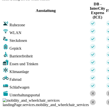
DB -
InterCity
Ausstattung
F
Express
(ICE)
Ruhezone
WLAN
Steckdosen
Gepäck
Barrierefreiheit
Essen und Trinken
Klimaanlage
Fahrrad
Schlafwagen
Unterhaltungsportal
landingPage.services.mobility_and_wheelchair_services