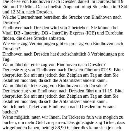
Die Reise von Eindhoven nach Dresden dauert im Durchschnitt 9
Std. und 19 Min.. Das schnellste Angebot bringt Sie jedoch in 9 Std.
und 12 Min. nach Dresden.
Welche Unternehmen betreiben die Strecke von Eindhoven nach
Dresden?
Eindhoven nach Dresden wird von 2 betrieben. Sie können bei
Virail DB - Intercity, DB - InterCity Express (ICE) und Eurobahn
finden, die diese Strecke anbieten.
Wie viele zug-Verbindungen gibt es pro Tag von Eindhoven nach
Dresden?
Eindhoven nach Dresden hat durchschnittlich 8 Verbindungen pro
Tag.
Wann fährt der erste zug von Eindhoven nach Dresden?
Der erste zug von Eindhoven nach Dresden fährt um 07:19. Bitte
überprüfen Sie mit uns jedoch den Zeitplan am Tag an dem Sie
losfahren möchten, da sich die Abfahrtszeit ändern kann.
Wann fährt der letzte zug von Eindhoven nach Dresden?
Der letzte zug von Eindhoven nach Dresden fährt um 11:19. Bitte
überprüfen Sie mit uns jedoch den Zeitplan am Tag an dem Sie
losfahren möchten, da sich die Abfahrtszeit ändern kann.
Soll ich mein Ticket von Eindhoven nach Dresden im Voraus
buchen?
Wenn möglich, raten wir Ihnen, Ihr Ticket so früh wie möglich zu
buchen, um mehr Geld zu sparren. Das günstigste zug Ticket, dass
wir gefunden haben, beträgt 88,90 €, aber dies kann sich je nach