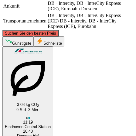
DB - Intercity, DB - InterCity Express
Ankunft
(ICE), Eurobahn
Dresden
DB - Intercity, DB - InterCity Express
Transportunternehmen
(ICE)
DB - Intercity, DB - InterCity
Express (ICE), Eurobahn
©
CARTO
, ©
OpenStreetMap
contributors
Suchen Sie den besten Preis
Günstigste
Schnellste
Eindhoven
Dresden
3.08 kg CO
2
9 Std. 3 Min.
11:19
Eindhoven Central Station
20:40
Dresden Hbf