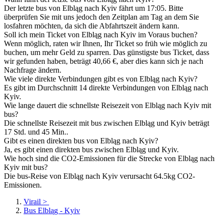
Der letzte bus von Elbląg nach Kyiv fährt um 17:05. Bitte
überprüfen Sie mit uns jedoch den Zeitplan am Tag an dem Sie
losfahren möchten, da sich die Abfahrtszeit ändern kann.
Soll ich mein Ticket von Elbląg nach Kyiv im Voraus buchen?
Wenn möglich, raten wir Ihnen, Ihr Ticket so früh wie möglich zu
buchen, um mehr Geld zu sparren. Das günstigste bus Ticket, dass
wir gefunden haben, beträgt 40,66 €, aber dies kann sich je nach
Nachfrage ändern.
Wie viele direkte Verbindungen gibt es von Elbląg nach Kyiv?
Es gibt im Durchschnitt 14 direkte Verbindungen von Elbląg nach
Kyiv.
Wie lange dauert die schnellste Reisezeit von Elbląg nach Kyiv mit
bus?
Die schnellste Reisezeit mit bus zwischen Elbląg und Kyiv beträgt
17 Std. und 45 Min..
Gibt es einen direkten bus von Elbląg nach Kyiv?
Ja, es gibt einen direkten bus zwischen Elbląg und Kyiv.
Wie hoch sind die CO2-Emissionen für die Strecke von Elbląg nach
Kyiv mit bus?
Die bus-Reise von Elbląg nach Kyiv verursacht 64.5kg CO2-
Emissionen.
Virail
>
Bus Elbląg - Kyiv