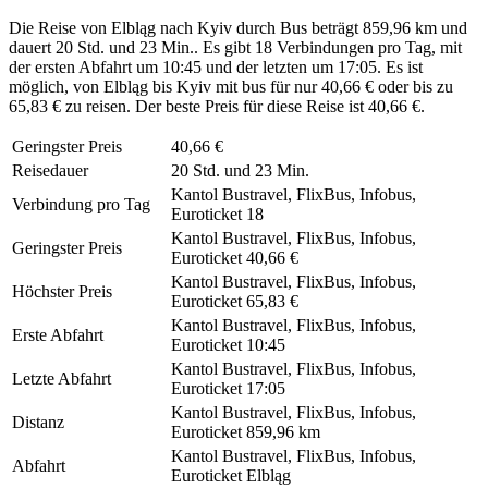
Die Reise von Elbląg nach Kyiv durch Bus beträgt 859,96 km und
dauert 20 Std. und 23 Min.. Es gibt 18 Verbindungen pro Tag, mit
der ersten Abfahrt um 10:45 und der letzten um 17:05. Es ist
möglich, von Elbląg bis Kyiv mit bus für nur 40,66 € oder bis zu
65,83 € zu reisen. Der beste Preis für diese Reise ist 40,66 €.
Geringster Preis
40,66 €
Reisedauer
20 Std. und 23 Min.
Kantol Bustravel, FlixBus, Infobus,
Verbindung pro Tag
Euroticket
18
Kantol Bustravel, FlixBus, Infobus,
Geringster Preis
Euroticket
40,66 €
Kantol Bustravel, FlixBus, Infobus,
Höchster Preis
Euroticket
65,83 €
Kantol Bustravel, FlixBus, Infobus,
Erste Abfahrt
Euroticket
10:45
Kantol Bustravel, FlixBus, Infobus,
Letzte Abfahrt
Euroticket
17:05
Kantol Bustravel, FlixBus, Infobus,
Distanz
Euroticket
859,96 km
Kantol Bustravel, FlixBus, Infobus,
Abfahrt
Euroticket
Elbląg