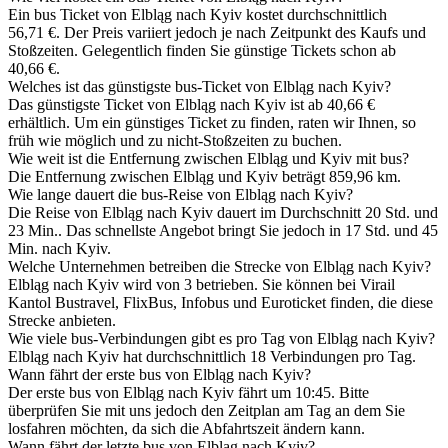
Ein bus Ticket von Elbląg nach Kyiv kostet durchschnittlich
56,71 €. Der Preis variiert jedoch je nach Zeitpunkt des Kaufs und
Stoßzeiten. Gelegentlich finden Sie günstige Tickets schon ab
40,66 €.
Welches ist das günstigste bus-Ticket von Elbląg nach Kyiv?
Das günstigste Ticket von Elbląg nach Kyiv ist ab 40,66 €
erhältlich. Um ein günstiges Ticket zu finden, raten wir Ihnen, so
früh wie möglich und zu nicht-Stoßzeiten zu buchen.
Wie weit ist die Entfernung zwischen Elbląg und Kyiv mit bus?
Die Entfernung zwischen Elbląg und Kyiv beträgt 859,96 km.
Wie lange dauert die bus-Reise von Elbląg nach Kyiv?
Die Reise von Elbląg nach Kyiv dauert im Durchschnitt 20 Std. und
23 Min.. Das schnellste Angebot bringt Sie jedoch in 17 Std. und 45
Min. nach Kyiv.
Welche Unternehmen betreiben die Strecke von Elbląg nach Kyiv?
Elbląg nach Kyiv wird von 3 betrieben. Sie können bei Virail
Kantol Bustravel, FlixBus, Infobus und Euroticket finden, die diese
Strecke anbieten.
Wie viele bus-Verbindungen gibt es pro Tag von Elbląg nach Kyiv?
Elbląg nach Kyiv hat durchschnittlich 18 Verbindungen pro Tag.
Wann fährt der erste bus von Elbląg nach Kyiv?
Der erste bus von Elbląg nach Kyiv fährt um 10:45. Bitte
überprüfen Sie mit uns jedoch den Zeitplan am Tag an dem Sie
losfahren möchten, da sich die Abfahrtszeit ändern kann.
Wann fährt der letzte bus von Elbląg nach Kyiv?