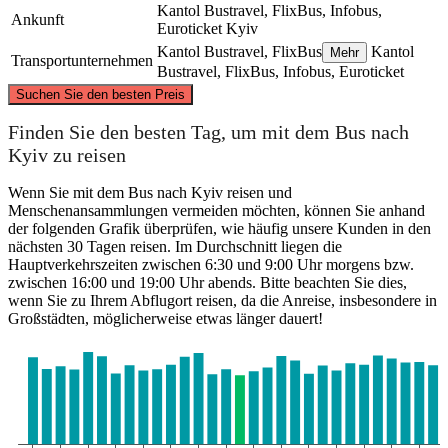
Kantol Bustravel, FlixBus, Infobus,
Ankunft
Euroticket
Kyiv
Kantol Bustravel, FlixBus
Kantol
Mehr
Transportunternehmen
Bustravel, FlixBus, Infobus, Euroticket
©
CARTO
, ©
OpenStreetMap
contributors
Suchen Sie den besten Preis
Finden Sie den besten Tag, um mit dem Bus nach
Elbląg
Kyiv zu reisen
Wenn Sie mit dem Bus nach Kyiv reisen und
Menschenansammlungen vermeiden möchten, können Sie anhand
der folgenden Grafik überprüfen, wie häufig unsere Kunden in den
nächsten 30 Tagen reisen. Im Durchschnitt liegen die
Hauptverkehrszeiten zwischen 6:30 und 9:00 Uhr morgens bzw.
zwischen 16:00 und 19:00 Uhr abends. Bitte beachten Sie dies,
wenn Sie zu Ihrem Abflugort reisen, da die Anreise, insbesondere in
Kyiv
Großstädten, möglicherweise etwas länger dauert!