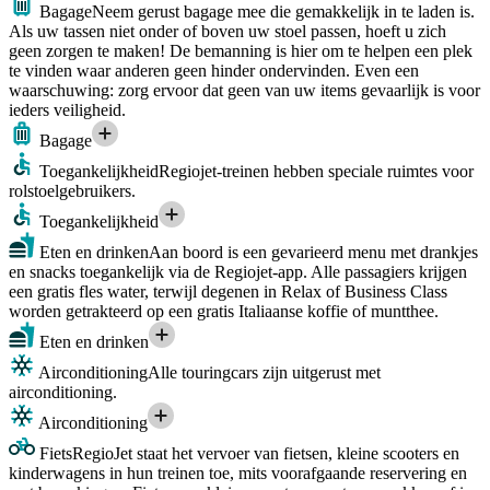
Bagage
Neem gerust bagage mee die gemakkelijk in te laden is.
Als uw tassen niet onder of boven uw stoel passen, hoeft u zich
geen zorgen te maken! De bemanning is hier om te helpen een plek
te vinden waar anderen geen hinder ondervinden. Even een
waarschuwing: zorg ervoor dat geen van uw items gevaarlijk is voor
ieders veiligheid.
Bagage
Toegankelijkheid
Regiojet-treinen hebben speciale ruimtes voor
rolstoelgebruikers.
Toegankelijkheid
Eten en drinken
Aan boord is een gevarieerd menu met drankjes
en snacks toegankelijk via de Regiojet-app. Alle passagiers krijgen
een gratis fles water, terwijl degenen in Relax of Business Class
worden getrakteerd op een gratis Italiaanse koffie of muntthee.
Eten en drinken
Airconditioning
Alle touringcars zijn uitgerust met
airconditioning.
Airconditioning
Fiets
RegioJet staat het vervoer van fietsen, kleine scooters en
kinderwagens in hun treinen toe, mits voorafgaande reservering en