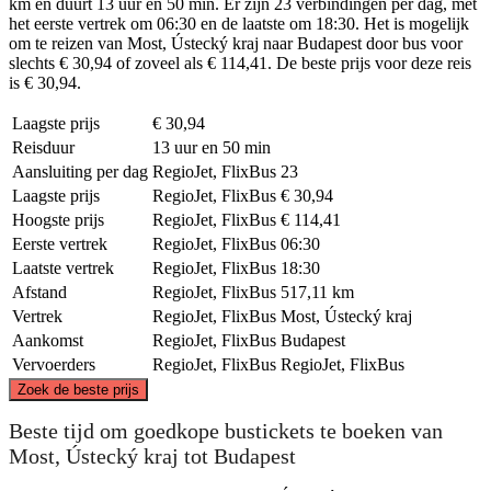
km en duurt 13 uur en 50 min. Er zijn 23 verbindingen per dag, met
het eerste vertrek om 06:30 en de laatste om 18:30. Het is mogelijk
om te reizen van Most, Ústecký kraj naar Budapest door bus voor
slechts € 30,94 of zoveel als € 114,41. De beste prijs voor deze reis
is € 30,94.
Laagste prijs
€ 30,94
Reisduur
13 uur en 50 min
Aansluiting per dag
RegioJet, FlixBus
23
Laagste prijs
RegioJet, FlixBus
€ 30,94
Hoogste prijs
RegioJet, FlixBus
€ 114,41
Eerste vertrek
RegioJet, FlixBus
06:30
Laatste vertrek
RegioJet, FlixBus
18:30
Afstand
RegioJet, FlixBus
517,11 km
Vertrek
RegioJet, FlixBus
Most, Ústecký kraj
Aankomst
RegioJet, FlixBus
Budapest
Vervoerders
RegioJet, FlixBus
RegioJet, FlixBus
©
CARTO
, ©
OpenStreetMap
contributors
Zoek de beste prijs
Most, Ústecký kraj
Beste tijd om goedkope bustickets te boeken van
Most, Ústecký kraj tot Budapest