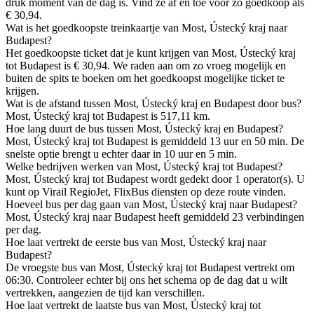
druk moment van de dag is. Vind ze af en toe voor zo goedkoop als
€ 30,94.
Wat is het goedkoopste treinkaartje van Most, Ústecký kraj naar
Budapest?
Het goedkoopste ticket dat je kunt krijgen van Most, Ústecký kraj
tot Budapest is € 30,94. We raden aan om zo vroeg mogelijk en
buiten de spits te boeken om het goedkoopst mogelijke ticket te
krijgen.
Wat is de afstand tussen Most, Ústecký kraj en Budapest door bus?
Most, Ústecký kraj tot Budapest is 517,11 km.
Hoe lang duurt de bus tussen Most, Ústecký kraj en Budapest?
Most, Ústecký kraj tot Budapest is gemiddeld 13 uur en 50 min. De
snelste optie brengt u echter daar in 10 uur en 5 min.
Welke bedrijven werken van Most, Ústecký kraj tot Budapest?
Most, Ústecký kraj tot Budapest wordt gedekt door 1 operator(s). U
kunt op Virail RegioJet, FlixBus diensten op deze route vinden.
Hoeveel bus per dag gaan van Most, Ústecký kraj naar Budapest?
Most, Ústecký kraj naar Budapest heeft gemiddeld 23 verbindingen
per dag.
Hoe laat vertrekt de eerste bus van Most, Ústecký kraj naar
Budapest?
De vroegste bus van Most, Ústecký kraj tot Budapest vertrekt om
06:30. Controleer echter bij ons het schema op de dag dat u wilt
vertrekken, aangezien de tijd kan verschillen.
Hoe laat vertrekt de laatste bus van Most, Ústecký kraj tot