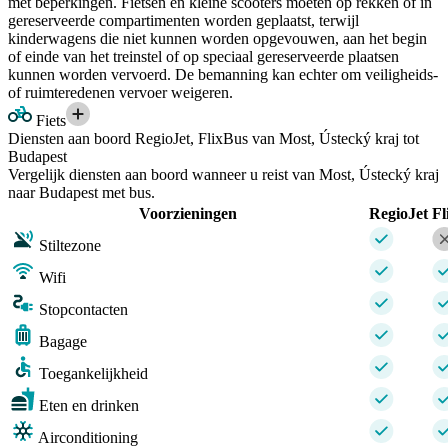
met beperkingen. Fietsen en kleine scooters moeten op rekken of in
gereserveerde compartimenten worden geplaatst, terwijl
kinderwagens die niet kunnen worden opgevouwen, aan het begin
of einde van het treinstel of op speciaal gereserveerde plaatsen
kunnen worden vervoerd. De bemanning kan echter om veiligheids-
of ruimteredenen vervoer weigeren.
Fiets
Diensten aan boord RegioJet, FlixBus van Most, Ústecký kraj tot
Budapest
Vergelijk diensten aan boord wanneer u reist van Most, Ústecký kraj
naar Budapest met bus.
Voorzieningen
RegioJet
Fl
Stiltezone
Wifi
Stopcontacten
Bagage
Toegankelijkheid
Eten en drinken
Airconditioning