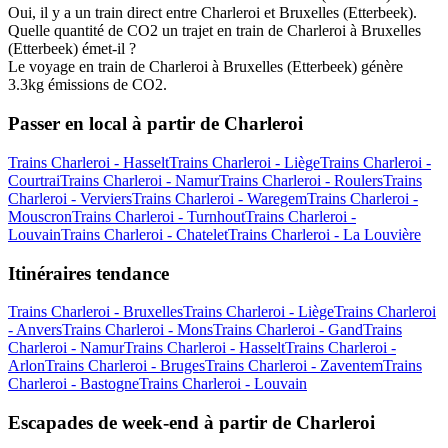
Oui, il y a un train direct entre Charleroi et Bruxelles (Etterbeek).
Quelle quantité de CO2 un trajet en train de Charleroi à Bruxelles
(Etterbeek) émet-il ?
Le voyage en train de Charleroi à Bruxelles (Etterbeek) génère
3.3kg émissions de CO2.
Passer en local à partir de Charleroi
Trains Charleroi - Hasselt
Trains Charleroi - Liège
Trains Charleroi -
Courtrai
Trains Charleroi - Namur
Trains Charleroi - Roulers
Trains
Charleroi - Verviers
Trains Charleroi - Waregem
Trains Charleroi -
Mouscron
Trains Charleroi - Turnhout
Trains Charleroi -
Louvain
Trains Charleroi - Chatelet
Trains Charleroi - La Louvière
Itinéraires tendance
Trains Charleroi - Bruxelles
Trains Charleroi - Liège
Trains Charleroi
- Anvers
Trains Charleroi - Mons
Trains Charleroi - Gand
Trains
Charleroi - Namur
Trains Charleroi - Hasselt
Trains Charleroi -
Arlon
Trains Charleroi - Bruges
Trains Charleroi - Zaventem
Trains
Charleroi - Bastogne
Trains Charleroi - Louvain
Escapades de week-end à partir de Charleroi