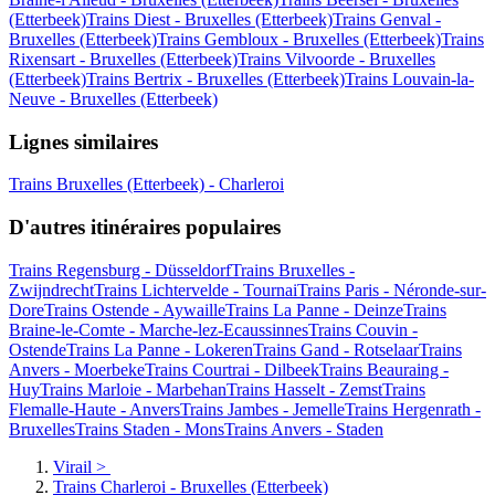
(Etterbeek)
Trains Diest - Bruxelles (Etterbeek)
Trains Genval -
Bruxelles (Etterbeek)
Trains Gembloux - Bruxelles (Etterbeek)
Trains
Rixensart - Bruxelles (Etterbeek)
Trains Vilvoorde - Bruxelles
(Etterbeek)
Trains Bertrix - Bruxelles (Etterbeek)
Trains Louvain-la-
Neuve - Bruxelles (Etterbeek)
Lignes similaires
Trains Bruxelles (Etterbeek) - Charleroi
D'autres itinéraires populaires
Trains Regensburg - Düsseldorf
Trains Bruxelles -
Zwijndrecht
Trains Lichtervelde - Tournai
Trains Paris - Néronde-sur-
Dore
Trains Ostende - Aywaille
Trains La Panne - Deinze
Trains
Braine-le-Comte - Marche-lez-Ecaussinnes
Trains Couvin -
Ostende
Trains La Panne - Lokeren
Trains Gand - Rotselaar
Trains
Anvers - Moerbeke
Trains Courtrai - Dilbeek
Trains Beauraing -
Huy
Trains Marloie - Marbehan
Trains Hasselt - Zemst
Trains
Flemalle-Haute - Anvers
Trains Jambes - Jemelle
Trains Hergenrath -
Bruxelles
Trains Staden - Mons
Trains Anvers - Staden
Virail
>
Trains Charleroi - Bruxelles (Etterbeek)