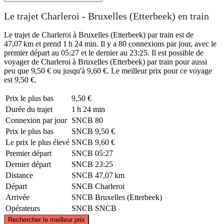
Le trajet Charleroi - Bruxelles (Etterbeek) en train
Le trajet de Charleroi à Bruxelles (Etterbeek) par train est de
47,07 km et prend 1 h 24 min. Il y a 80 connexions par jour, avec le
premier départ au 05:27 et le dernier au 23:25. Il est possible de
voyager de Charleroi à Bruxelles (Etterbeek) par train pour aussi
peu que 9,50 € ou jusqu'à 9,60 €. Le meilleur prix pour ce voyage
est 9,50 €.
Prix ​​le plus bas
9,50 €
Durée du trajet
1 h 24 min
Connexion par jour
SNCB
80
Prix ​​le plus bas
SNCB
9,50 €
Le prix le plus élevé
SNCB
9,60 €
Premier départ
SNCB
05:27
Dernier départ
SNCB
23:25
Distance
SNCB
47,07 km
Départ
SNCB
Charleroi
Arrivée
SNCB
Bruxelles (Etterbeek)
Opérateurs
SNCB
SNCB
©
CARTO
, ©
OpenStreetMap
contributors
Rechercher le meilleur prix