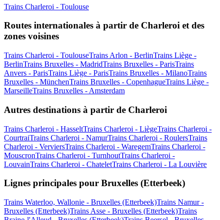
Trains Charleroi - Toulouse
Routes internationales à partir de Charleroi et des
zones voisines
Trains Charleroi - Toulouse
Trains Arlon - Berlin
Trains Liège -
Berlin
Trains Bruxelles - Madrid
Trains Bruxelles - Paris
Trains
Anvers - Paris
Trains Liège - Paris
Trains Bruxelles - Milano
Trains
Bruxelles - München
Trains Bruxelles - Copenhague
Trains Liège -
Marseille
Trains Bruxelles - Amsterdam
Autres destinations à partir de Charleroi
Trains Charleroi - Hasselt
Trains Charleroi - Liège
Trains Charleroi -
Courtrai
Trains Charleroi - Namur
Trains Charleroi - Roulers
Trains
Charleroi - Verviers
Trains Charleroi - Waregem
Trains Charleroi -
Mouscron
Trains Charleroi - Turnhout
Trains Charleroi -
Louvain
Trains Charleroi - Chatelet
Trains Charleroi - La Louvière
Lignes principales pour Bruxelles (Etterbeek)
Trains Waterloo, Wallonie - Bruxelles (Etterbeek)
Trains Namur -
Bruxelles (Etterbeek)
Trains Asse - Bruxelles (Etterbeek)
Trains
Braine-l'Alleud - Bruxelles (Etterbeek)
Trains Beersel - Bruxelles