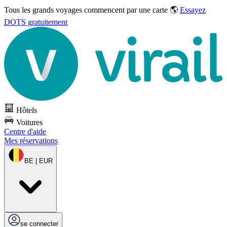
Tous les grands voyages commencent par une carte 🌎
Essayez
DOTS gratuitement
Hôtels
Voitures
Centre d'aide
Mes réservations
BE | EUR
se connecter