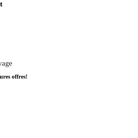
t
oyage
ures offres!