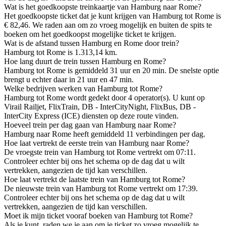
Wat is het goedkoopste treinkaartje van Hamburg naar Rome?
Het goedkoopste ticket dat je kunt krijgen van Hamburg tot Rome is
€ 82,46. We raden aan om zo vroeg mogelijk en buiten de spits te
boeken om het goedkoopst mogelijke ticket te krijgen.
Wat is de afstand tussen Hamburg en Rome door trein?
Hamburg tot Rome is 1.313,14 km.
Hoe lang duurt de trein tussen Hamburg en Rome?
Hamburg tot Rome is gemiddeld 31 uur en 20 min. De snelste optie
brengt u echter daar in 21 uur en 47 min.
Welke bedrijven werken van Hamburg tot Rome?
Hamburg tot Rome wordt gedekt door 4 operator(s). U kunt op
Virail Railjet, FlixTrain, DB - InterCityNight, FlixBus, DB -
InterCity Express (ICE) diensten op deze route vinden.
Hoeveel trein per dag gaan van Hamburg naar Rome?
Hamburg naar Rome heeft gemiddeld 11 verbindingen per dag.
Hoe laat vertrekt de eerste trein van Hamburg naar Rome?
De vroegste trein van Hamburg tot Rome vertrekt om 07:11.
Controleer echter bij ons het schema op de dag dat u wilt
vertrekken, aangezien de tijd kan verschillen.
Hoe laat vertrekt de laatste trein van Hamburg tot Rome?
De nieuwste trein van Hamburg tot Rome vertrekt om 17:39.
Controleer echter bij ons het schema op de dag dat u wilt
vertrekken, aangezien de tijd kan verschillen.
Moet ik mijn ticket vooraf boeken van Hamburg tot Rome?
Als je kunt, raden we je aan om je ticket zo vroeg mogelijk te