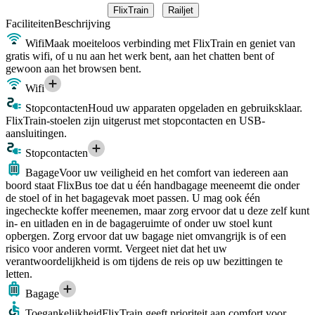
FlixTrain
Railjet
Faciliteiten
Beschrijving
Wifi
Maak moeiteloos verbinding met FlixTrain en geniet van
gratis wifi, of u nu aan het werk bent, aan het chatten bent of
gewoon aan het browsen bent.
Wifi
Stopcontacten
Houd uw apparaten opgeladen en gebruiksklaar.
FlixTrain-stoelen zijn uitgerust met stopcontacten en USB-
aansluitingen.
Stopcontacten
Bagage
Voor uw veiligheid en het comfort van iedereen aan
boord staat FlixBus toe dat u één handbagage meeneemt die onder
de stoel of in het bagagevak moet passen. U mag ook één
ingecheckte koffer meenemen, maar zorg ervoor dat u deze zelf kunt
in- en uitladen en in de bagageruimte of onder uw stoel kunt
opbergen. Zorg ervoor dat uw bagage niet omvangrijk is of een
risico voor anderen vormt. Vergeet niet dat het uw
verantwoordelijkheid is om tijdens de reis op uw bezittingen te
letten.
Bagage
Toegankelijkheid
FlixTrain geeft prioriteit aan comfort voor