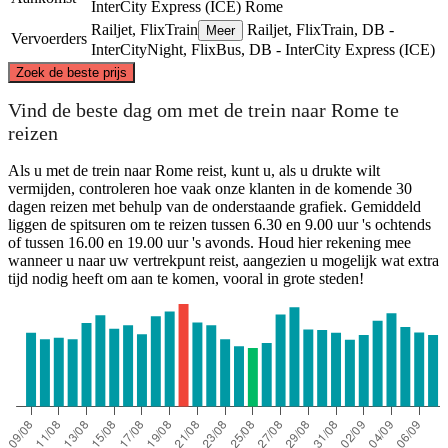
InterCity Express (ICE)
Rome
Railjet, FlixTrain
Railjet, FlixTrain, DB -
Meer
Vervoerders
InterCityNight, FlixBus, DB - InterCity Express (ICE)
©
CARTO
, ©
OpenStreetMap
contributors
Zoek de beste prijs
Hamburg
Vind de beste dag om met de trein naar Rome te
reizen
Als u met de trein naar Rome reist, kunt u, als u drukte wilt
vermijden, controleren hoe vaak onze klanten in de komende 30
dagen reizen met behulp van de onderstaande grafiek. Gemiddeld
liggen de spitsuren om te reizen tussen 6.30 en 9.00 uur 's ochtends
of tussen 16.00 en 19.00 uur 's avonds. Houd hier rekening mee
wanneer u naar uw vertrekpunt reist, aangezien u mogelijk wat extra
tijd nodig heeft om aan te komen, vooral in grote steden!
Rome