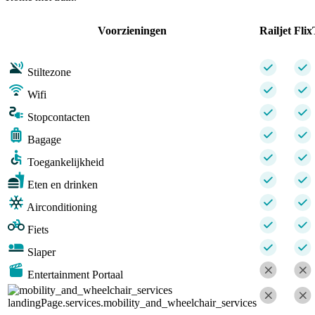
Voorzieningen
Railjet
Flix
Stiltezone
Wifi
Stopcontacten
Bagage
Toegankelijkheid
Eten en drinken
Airconditioning
Fiets
Slaper
Entertainment Portaal
landingPage.services.mobility_and_wheelchair_services