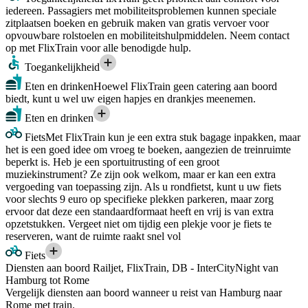
iedereen. Passagiers met mobiliteitsproblemen kunnen speciale
zitplaatsen boeken en gebruik maken van gratis vervoer voor
opvouwbare rolstoelen en mobiliteitshulpmiddelen. Neem contact
op met FlixTrain voor alle benodigde hulp.
Toegankelijkheid
Eten en drinken
Hoewel FlixTrain geen catering aan boord
biedt, kunt u wel uw eigen hapjes en drankjes meenemen.
Eten en drinken
Fiets
Met FlixTrain kun je een extra stuk bagage inpakken, maar
het is een goed idee om vroeg te boeken, aangezien de treinruimte
beperkt is. Heb je een sportuitrusting of een groot
muziekinstrument? Ze zijn ook welkom, maar er kan een extra
vergoeding van toepassing zijn. Als u rondfietst, kunt u uw fiets
voor slechts 9 euro op specifieke plekken parkeren, maar zorg
ervoor dat deze een standaardformaat heeft en vrij is van extra
opzetstukken. Vergeet niet om tijdig een plekje voor je fiets te
reserveren, want de ruimte raakt snel vol
Fiets
Diensten aan boord Railjet, FlixTrain, DB - InterCityNight van
Hamburg tot Rome
Vergelijk diensten aan boord wanneer u reist van Hamburg naar
Rome met train.