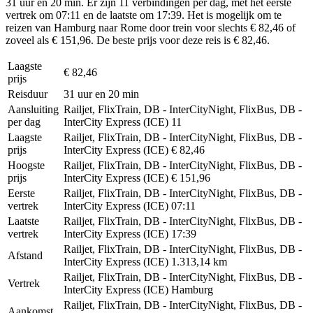
31 uur en 20 min. Er zijn 11 verbindingen per dag, met het eerste
vertrek om 07:11 en de laatste om 17:39. Het is mogelijk om te
reizen van Hamburg naar Rome door trein voor slechts € 82,46 of
zoveel als € 151,96. De beste prijs voor deze reis is € 82,46.
Laagste
€ 82,46
prijs
Reisduur
31 uur en 20 min
Aansluiting
Railjet, FlixTrain, DB - InterCityNight, FlixBus, DB -
per dag
InterCity Express (ICE)
11
Laagste
Railjet, FlixTrain, DB - InterCityNight, FlixBus, DB -
prijs
InterCity Express (ICE)
€ 82,46
Hoogste
Railjet, FlixTrain, DB - InterCityNight, FlixBus, DB -
prijs
InterCity Express (ICE)
€ 151,96
Eerste
Railjet, FlixTrain, DB - InterCityNight, FlixBus, DB -
vertrek
InterCity Express (ICE)
07:11
Laatste
Railjet, FlixTrain, DB - InterCityNight, FlixBus, DB -
vertrek
InterCity Express (ICE)
17:39
Railjet, FlixTrain, DB - InterCityNight, FlixBus, DB -
Afstand
InterCity Express (ICE)
1.313,14 km
Railjet, FlixTrain, DB - InterCityNight, FlixBus, DB -
Vertrek
InterCity Express (ICE)
Hamburg
Railjet, FlixTrain, DB - InterCityNight, FlixBus, DB -
Aankomst