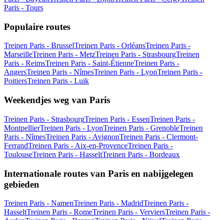
Paris - Tours
Populaire routes
Treinen Paris - Brussel
Treinen Paris - Orléans
Treinen Paris -
Marseille
Treinen Paris - Metz
Treinen Paris - Strasbourg
Treinen
Paris - Reims
Treinen Paris - Saint-Étienne
Treinen Paris -
Angers
Treinen Paris - Nîmes
Treinen Paris - Lyon
Treinen Paris -
Poitiers
Treinen Paris - Luik
Weekendjes weg van Paris
Treinen Paris - Strasbourg
Treinen Paris - Essen
Treinen Paris -
Montpellier
Treinen Paris - Lyon
Treinen Paris - Grenoble
Treinen
Paris - Nîmes
Treinen Paris - Avignon
Treinen Paris - Clermont-
Ferrand
Treinen Paris - Aix-en-Provence
Treinen Paris -
Toulouse
Treinen Paris - Hasselt
Treinen Paris - Bordeaux
Internationale routes van Paris en nabijgelegen
gebieden
Treinen Paris - Namen
Treinen Paris - Madrid
Treinen Paris -
Hasselt
Treinen Paris - Rome
Treinen Paris - Verviers
Treinen Paris -