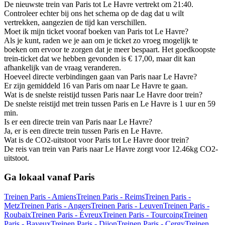
De nieuwste trein van Paris tot Le Havre vertrekt om 21:40.
Controleer echter bij ons het schema op de dag dat u wilt
vertrekken, aangezien de tijd kan verschillen.
Moet ik mijn ticket vooraf boeken van Paris tot Le Havre?
Als je kunt, raden we je aan om je ticket zo vroeg mogelijk te
boeken om ervoor te zorgen dat je meer bespaart. Het goedkoopste
trein-ticket dat we hebben gevonden is € 17,00, maar dit kan
afhankelijk van de vraag veranderen.
Hoeveel directe verbindingen gaan van Paris naar Le Havre?
Er zijn gemiddeld 16 van Paris om naar Le Havre te gaan.
Wat is de snelste reistijd tussen Paris naar Le Havre door trein?
De snelste reistijd met trein tussen Paris en Le Havre is 1 uur en 59
min.
Is er een directe trein van Paris naar Le Havre?
Ja, er is een directe trein tussen Paris en Le Havre.
Wat is de CO2-uitstoot voor Paris tot Le Havre door trein?
De reis van trein van Paris naar Le Havre zorgt voor 12.46kg CO2-
uitstoot.
Ga lokaal vanaf Paris
Treinen Paris - Amiens
Treinen Paris - Reims
Treinen Paris -
Metz
Treinen Paris - Angers
Treinen Paris - Leuven
Treinen Paris -
Roubaix
Treinen Paris - Évreux
Treinen Paris - Tourcoing
Treinen
Paris - Bayeux
Treinen Paris - Dijon
Treinen Paris - Cergy
Treinen