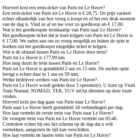
Hoeveel kost een trein-ticket van Paris tot Le Havre?
Een trein-ticket van Paris tot Le Havre is € 28,75. De prijs varieert
echter afhankelijk van hoe vroeg u koopt en of het een druk moment
van de dag is. Vind ze af en toe voor zo goedkoop als € 17,00.
Wat is het goedkoopste treinkaartje van Paris naar Le Havre?
Het goedkoopste ticket dat je kunt krijgen van Paris tot Le Havre is
€ 17,00. We raden aan om zo vroeg mogelijk en buiten de spits te
boeken om het goedkoopst mogelijke ticket te krijgen.
Wat is de afstand tussen Paris en Le Havre door trein?
Paris tot Le Havre is 177,99 km.
Hoe lang duurt de trein tussen Paris en Le Havre?
Paris tot Le Havre is gemiddeld 2 uur en 15 min. De snelste optie
brengt u echter daar in 1 uur en 59 min.
Welke bedrijven werken van Paris tot Le Havre?
Paris tot Le Havre wordt gedekt door 3 operator(s). U kunt op Virail
Train Nomad, NOMAD, TER, TGV inOui diensten op deze route
vinden.
Hoeveel trein per dag gaan van Paris naar Le Havre?
Paris naar Le Havre heeft gemiddeld 18 verbindingen per dag.
Hoe laat vertrekt de eerste trein van Paris naar Le Havre?
De vroegste trein van Paris tot Le Havre vertrekt om 05:46.
Controleer echter bij ons het schema op de dag dat u wilt
vertrekken, aangezien de tijd kan verschillen.
Hoe laat vertrekt de laatste trein van Paris tot Le Havre?