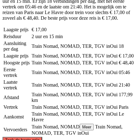
uur en 15 min. Er zijn 18 verbindingen per dag, met het eerste
vertrek om 05:46 en de laatste om 21:40. Het is mogelijk om te
reizen van Paris naar Le Havre door trein voor slechts € 17,00 of
zoveel als € 48,40. De beste prijs voor deze reis is € 17,00.
Laagste prijs
€ 17,00
Reisduur
2 uur en 15 min
Aansluiting
Train Nomad, NOMAD, TER, TGV inOui
18
per dag
Laagste prijs
Train Nomad, NOMAD, TER, TGV inOui
€ 17,00
Hoogste prijs
Train Nomad, NOMAD, TER, TGV inOui
€ 48,40
Eerste
Train Nomad, NOMAD, TER, TGV inOui
05:46
vertrek
Laatste
Train Nomad, NOMAD, TER, TGV inOui
21:40
vertrek
Train Nomad, NOMAD, TER, TGV inOui
177,99
Afstand
km
Vertrek
Train Nomad, NOMAD, TER, TGV inOui
Paris
Train Nomad, NOMAD, TER, TGV inOui
Le
Aankomst
Havre
Train Nomad, NOMAD
Train Nomad,
Meer
Vervoerders
NOMAD, TER, TGV inOui
©
CARTO
, ©
OpenStreetMap
contributors