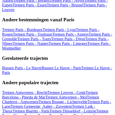
Aarlen
Treinen Paris - Bergen
Treinen Paris - Nijvel
Treinen Paris -
Eupen
Treinen Paris - Essen
Treinen Paris - Brussel
Treinen Paris -
Leuven
Andere bestemmingen vanaf Paris
Treinen Paris - Bordeaux
Treinen Paris - Lyon
Treinen Paris -
Rouen
Treinen Paris - Toulouse
Treinen Paris - Angers
Treinen Paris -
Grenoble
Treinen Paris - Tours
Treinen Paris - Dijon
Treinen Paris -
Nîmes
Treinen Paris - Nantes
Treinen Paris - Limoges
Treinen Paris -
Montpellier
Gerelateerde trajecten
Bussen Paris - Le Havre
Bussen Le Havre - Paris
Treinen Le Havre -
Paris
Andere populaire trajecten
Treinen Antwerpen - Brecht
Treinen Leuven - Genk
Treinen
Barcelona - Pineda de Mar
Treinen Antwerpen - Mol
Treinen
Charleroi - Antwerpen
Treinen Brugge - Lichtervelde
Treinen Paris -
Laon
Treinen Gemeente_Aalter - Zaventem
Treinen Luik -
Theux
Treinen Biarritz - Paris
Treinen Düsseldorf - Leipzig
Treinen