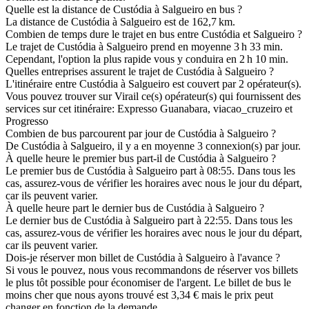
Quelle est la distance de Custódia à Salgueiro en bus ?
La distance de Custódia à Salgueiro est de 162,7 km.
Combien de temps dure le trajet en bus entre Custódia et Salgueiro ?
Le trajet de Custódia à Salgueiro prend en moyenne 3 h 33 min.
Cependant, l'option la plus rapide vous y conduira en 2 h 10 min.
Quelles entreprises assurent le trajet de Custódia à Salgueiro ?
L'itinéraire entre Custódia à Salgueiro est couvert par 2 opérateur(s).
Vous pouvez trouver sur Virail ce(s) opérateur(s) qui fournissent des
services sur cet itinéraire: Expresso Guanabara, viacao_cruzeiro et
Progresso
Combien de bus parcourent par jour de Custódia à Salgueiro ?
De Custódia à Salgueiro, il y a en moyenne 3 connexion(s) par jour.
À quelle heure le premier bus part-il de Custódia à Salgueiro ?
Le premier bus de Custódia à Salgueiro part à 08:55. Dans tous les
cas, assurez-vous de vérifier les horaires avec nous le jour du départ,
car ils peuvent varier.
À quelle heure part le dernier bus de Custódia à Salgueiro ?
Le dernier bus de Custódia à Salgueiro part à 22:55. Dans tous les
cas, assurez-vous de vérifier les horaires avec nous le jour du départ,
car ils peuvent varier.
Dois-je réserver mon billet de Custódia à Salgueiro à l'avance ?
Si vous le pouvez, nous vous recommandons de réserver vos billets
le plus tôt possible pour économiser de l'argent. Le billet de bus le
moins cher que nous ayons trouvé est 3,34 € mais le prix peut
changer en fonction de la demande.