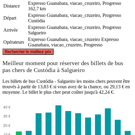
Expresso Guanabara, viacao_cruzeiro, Progresso
Distance
162,7 km
Expresso Guanabara, viacao_cruzeiro, Progresso
Départ
Custódia
Expresso Guanabara, viacao_cruzeiro, Progresso
Arrivée
Salgueiro
Expresso Guanabara, viacao_cruzeiro
Expresso
Opérateurs
Guanabara, viacao_cruzeiro, Progresso
©
CARTO
, ©
OpenStreetMap
contributors
Rechercher le meilleur prix
Meilleur moment pour réserver des billets de bus
pas chers de Custódia à Salgueiro
Les billets de bus Custódia - Salgueiro les moins chers peuvent être
trouvés à partir de 13,83 € si vous avez de la chance, ou 29,13 € en
Salgueiro
Custodia
moyenne. Le billet le plus cher peut coûter jusqu'à 42,24 €.