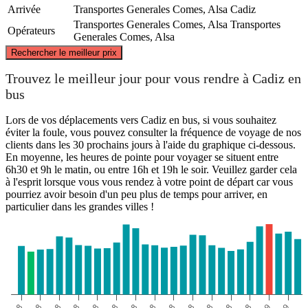
Arrivée
Transportes Generales Comes, Alsa
Cadiz
Transportes Generales Comes, Alsa
Transportes
Opérateurs
Generales Comes, Alsa
©
CARTO
, ©
OpenStreetMap
contributors
Rechercher le meilleur prix
Trouvez le meilleur jour pour vous rendre à Cadiz en
bus
Granada
Lors de vos déplacements vers Cadiz en bus, si vous souhaitez
éviter la foule, vous pouvez consulter la fréquence de voyage de nos
clients dans les 30 prochains jours à l'aide du graphique ci-dessous.
En moyenne, les heures de pointe pour voyager se situent entre
6h30 et 9h le matin, ou entre 16h et 19h le soir. Veuillez garder cela
Cadiz
à l'esprit lorsque vous vous rendez à votre point de départ car vous
pourriez avoir besoin d'un peu plus de temps pour arriver, en
particulier dans les grandes villes !