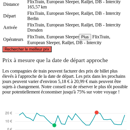
FlixTrain, European Sleeper, Railjet, DB - Intercity
Distance
165,57 km
FlixTrain, European Sleeper, Railjet, DB - Intercity
Départ
Berlin
FlixTrain, European Sleeper, Railjet, DB - Intercity
Arrivée
Dresden
FlixTrain, European Sleeper
FlixTrain,
Plus
Opérateurs
European Sleeper, Railjet, DB - Intercity
©
CARTO
, ©
OpenStreetMap
contributors
Rechercher le meilleur prix
Berlin
Prix à mesure que la date de départ approche
Les compagnies de train peuvent facturer des prix de billet plus
élevés à l'approche de la date de départ. Les prix dans les prochains
jours peuvent varier d'environ 5,18 € à 20,99 € mais peuvent être
sujets à changement. Notre conseil est de réserver le plus tôt possible
pour potentiellement économiser jusqu'à 75% sur votre voyage !
Dresden