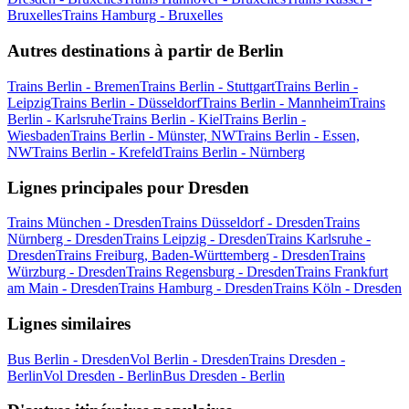
Bruxelles
Trains Hamburg - Bruxelles
Autres destinations à partir de Berlin
Trains Berlin - Bremen
Trains Berlin - Stuttgart
Trains Berlin -
Leipzig
Trains Berlin - Düsseldorf
Trains Berlin - Mannheim
Trains
Berlin - Karlsruhe
Trains Berlin - Kiel
Trains Berlin -
Wiesbaden
Trains Berlin - Münster, NW
Trains Berlin - Essen,
NW
Trains Berlin - Krefeld
Trains Berlin - Nürnberg
Lignes principales pour Dresden
Trains München - Dresden
Trains Düsseldorf - Dresden
Trains
Nürnberg - Dresden
Trains Leipzig - Dresden
Trains Karlsruhe -
Dresden
Trains Freiburg, Baden-Württemberg - Dresden
Trains
Würzburg - Dresden
Trains Regensburg - Dresden
Trains Frankfurt
am Main - Dresden
Trains Hamburg - Dresden
Trains Köln - Dresden
Lignes similaires
Bus Berlin - Dresden
Vol Berlin - Dresden
Trains Dresden -
Berlin
Vol Dresden - Berlin
Bus Dresden - Berlin