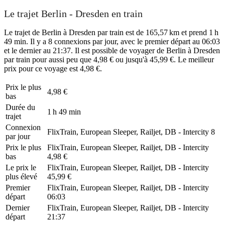
Le trajet Berlin - Dresden en train
Le trajet de Berlin à Dresden par train est de 165,57 km et prend 1 h
49 min. Il y a 8 connexions par jour, avec le premier départ au 06:03
et le dernier au 21:37. Il est possible de voyager de Berlin à Dresden
par train pour aussi peu que 4,98 € ou jusqu'à 45,99 €. Le meilleur
prix pour ce voyage est 4,98 €.
Prix ​​le plus
4,98 €
bas
Durée du
1 h 49 min
trajet
Connexion
FlixTrain, European Sleeper, Railjet, DB - Intercity
8
par jour
Prix ​​le plus
FlixTrain, European Sleeper, Railjet, DB - Intercity
bas
4,98 €
Le prix le
FlixTrain, European Sleeper, Railjet, DB - Intercity
plus élevé
45,99 €
Premier
FlixTrain, European Sleeper, Railjet, DB - Intercity
départ
06:03
Dernier
FlixTrain, European Sleeper, Railjet, DB - Intercity
départ
21:37