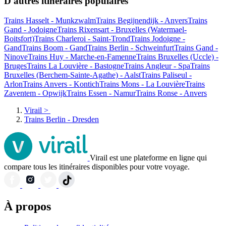
D'autres itinéraires populaires
Trains Hasselt - Munkzwalm
Trains Begijnendijk - Anvers
Trains
Gand - Jodoigne
Trains Rixensart - Bruxelles (Watermael-
Boitsfort)
Trains Charleroi - Saint-Trond
Trains Jodoigne -
Gand
Trains Boom - Gand
Trains Berlin - Schweinfurt
Trains Gand -
Ninove
Trains Huy - Marche-en-Famenne
Trains Bruxelles (Uccle) -
Bruges
Trains La Louvière - Bastogne
Trains Angleur - Spa
Trains
Bruxelles (Berchem-Sainte-Agathe) - Aalst
Trains Paliseul -
Arlon
Trains Anvers - Kontich
Trains Mons - La Louvière
Trains
Zaventem - Opwijk
Trains Essen - Namur
Trains Ronse - Anvers
Virail
>
Trains Berlin - Dresden
Virail est une plateforme en ligne qui
compare tous les itinéraires disponibles pour votre voyage.
À propos