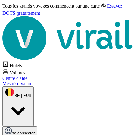
Tous les grands voyages commencent par une carte 🌎
Essayez
DOTS gratuitement
Hôtels
Voitures
Centre d'aide
Mes réservations
BE | EUR
se connecter