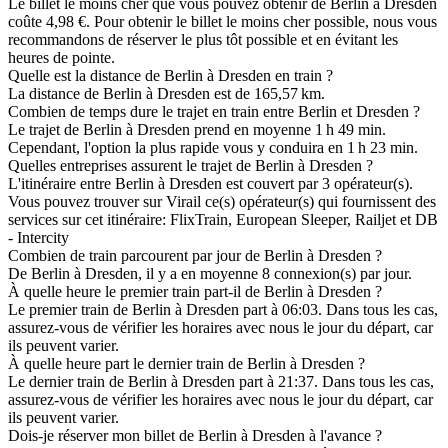
Le billet le moins cher que vous pouvez obtenir de Berlin à Dresden
coûte 4,98 €. Pour obtenir le billet le moins cher possible, nous vous
recommandons de réserver le plus tôt possible et en évitant les
heures de pointe.
Quelle est la distance de Berlin à Dresden en train ?
La distance de Berlin à Dresden est de 165,57 km.
Combien de temps dure le trajet en train entre Berlin et Dresden ?
Le trajet de Berlin à Dresden prend en moyenne 1 h 49 min.
Cependant, l'option la plus rapide vous y conduira en 1 h 23 min.
Quelles entreprises assurent le trajet de Berlin à Dresden ?
L'itinéraire entre Berlin à Dresden est couvert par 3 opérateur(s).
Vous pouvez trouver sur Virail ce(s) opérateur(s) qui fournissent des
services sur cet itinéraire: FlixTrain, European Sleeper, Railjet et DB
- Intercity
Combien de train parcourent par jour de Berlin à Dresden ?
De Berlin à Dresden, il y a en moyenne 8 connexion(s) par jour.
À quelle heure le premier train part-il de Berlin à Dresden ?
Le premier train de Berlin à Dresden part à 06:03. Dans tous les cas,
assurez-vous de vérifier les horaires avec nous le jour du départ, car
ils peuvent varier.
À quelle heure part le dernier train de Berlin à Dresden ?
Le dernier train de Berlin à Dresden part à 21:37. Dans tous les cas,
assurez-vous de vérifier les horaires avec nous le jour du départ, car
ils peuvent varier.
Dois-je réserver mon billet de Berlin à Dresden à l'avance ?