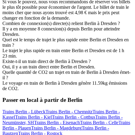
Si vous le pouvez, nous vous recommandons de réserver vos billets
le plus tôt possible pour économiser de l'argent. Le billet de train le
moins cher que nous ayons trouvé est 4,98 € mais le prix peut
changer en fonction de la demande.
Combien de connexion(s) directe(s) relient Berlin à Dresden ?
Il y a en moyenne 8 connexion(s) depuis Berlin pour atteindre
Dresden.
Quel est le temps de trajet le plus rapide entre Berlin et Dresden en
train ?
Le trajet le plus rapide en train entre Berlin et Dresden est de 1 h
23 min.
Existe-t-il un train direct de Berlin à Dresden ?
Oui, il y a un train direct entre Berlin et Dresden.
Quelle quantité de CO2 un trajet en train de Berlin à Dresden émet-
il ?
Le voyage en train de Berlin à Dresden génère 11.59kg émissions
de CO2.
Passer en local à partir de Berlin
Trains Berlin - Lübeck
Trains Berlin - Chemnitz
Trains Berlin -
Kassel
Trains Berlin - Kiel
Trains Berlin - Cottbus
Trains Berlin -
Neumünster, SH
Trains Berlin - Eisenach
Trains Berlin - Celle
Trains
Berlin - Plauen
Trains Berlin - Magdeburg
Trains Berlin -
Bautzen
Trains Berlin - Rostock