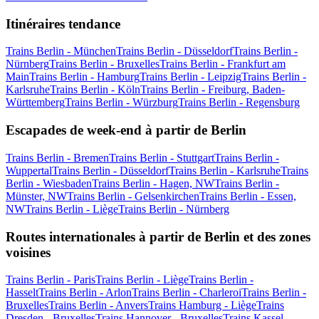
Itinéraires tendance
Trains Berlin - München
Trains Berlin - Düsseldorf
Trains Berlin -
Nürnberg
Trains Berlin - Bruxelles
Trains Berlin - Frankfurt am
Main
Trains Berlin - Hamburg
Trains Berlin - Leipzig
Trains Berlin -
Karlsruhe
Trains Berlin - Köln
Trains Berlin - Freiburg, Baden-
Württemberg
Trains Berlin - Würzburg
Trains Berlin - Regensburg
Escapades de week-end à partir de Berlin
Trains Berlin - Bremen
Trains Berlin - Stuttgart
Trains Berlin -
Wuppertal
Trains Berlin - Düsseldorf
Trains Berlin - Karlsruhe
Trains
Berlin - Wiesbaden
Trains Berlin - Hagen, NW
Trains Berlin -
Münster, NW
Trains Berlin - Gelsenkirchen
Trains Berlin - Essen,
NW
Trains Berlin - Liège
Trains Berlin - Nürnberg
Routes internationales à partir de Berlin et des zones
voisines
Trains Berlin - Paris
Trains Berlin - Liège
Trains Berlin -
Hasselt
Trains Berlin - Arlon
Trains Berlin - Charleroi
Trains Berlin -
Bruxelles
Trains Berlin - Anvers
Trains Hamburg - Liège
Trains
Dresden - Bruxelles
Trains Hannover - Bruxelles
Trains Kassel -