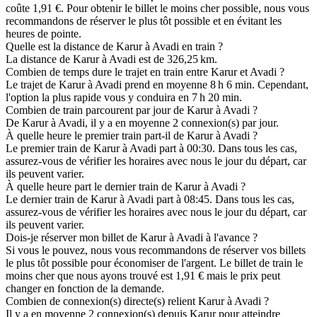
coûte 1,91 €. Pour obtenir le billet le moins cher possible, nous vous
recommandons de réserver le plus tôt possible et en évitant les
heures de pointe.
Quelle est la distance de Karur à Avadi en train ?
La distance de Karur à Avadi est de 326,25 km.
Combien de temps dure le trajet en train entre Karur et Avadi ?
Le trajet de Karur à Avadi prend en moyenne 8 h 6 min. Cependant,
l'option la plus rapide vous y conduira en 7 h 20 min.
Combien de train parcourent par jour de Karur à Avadi ?
De Karur à Avadi, il y a en moyenne 2 connexion(s) par jour.
À quelle heure le premier train part-il de Karur à Avadi ?
Le premier train de Karur à Avadi part à 00:30. Dans tous les cas,
assurez-vous de vérifier les horaires avec nous le jour du départ, car
ils peuvent varier.
À quelle heure part le dernier train de Karur à Avadi ?
Le dernier train de Karur à Avadi part à 08:45. Dans tous les cas,
assurez-vous de vérifier les horaires avec nous le jour du départ, car
ils peuvent varier.
Dois-je réserver mon billet de Karur à Avadi à l'avance ?
Si vous le pouvez, nous vous recommandons de réserver vos billets
le plus tôt possible pour économiser de l'argent. Le billet de train le
moins cher que nous ayons trouvé est 1,91 € mais le prix peut
changer en fonction de la demande.
Combien de connexion(s) directe(s) relient Karur à Avadi ?
Il y a en moyenne 2 connexion(s) depuis Karur pour atteindre