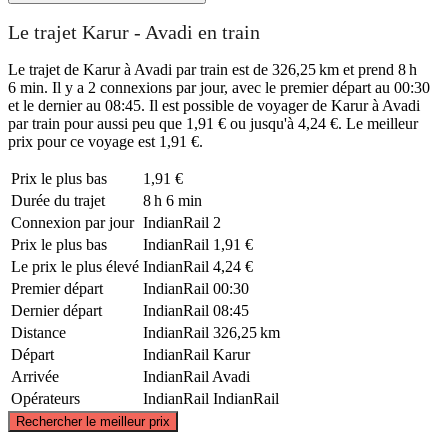
Le trajet Karur - Avadi en train
Le trajet de Karur à Avadi par train est de 326,25 km et prend 8 h
6 min. Il y a 2 connexions par jour, avec le premier départ au 00:30
et le dernier au 08:45. Il est possible de voyager de Karur à Avadi
par train pour aussi peu que 1,91 € ou jusqu'à 4,24 €. Le meilleur
prix pour ce voyage est 1,91 €.
Prix ​​le plus bas
1,91 €
Durée du trajet
8 h 6 min
Connexion par jour
IndianRail
2
Prix ​​le plus bas
IndianRail
1,91 €
Le prix le plus élevé
IndianRail
4,24 €
Premier départ
IndianRail
00:30
Dernier départ
IndianRail
08:45
Distance
IndianRail
326,25 km
Départ
IndianRail
Karur
Arrivée
IndianRail
Avadi
Opérateurs
IndianRail
IndianRail
©
CARTO
, ©
OpenStreetMap
contributors
Rechercher le meilleur prix