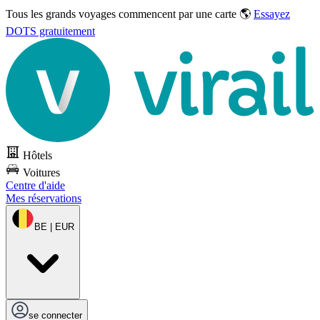
Tous les grands voyages commencent par une carte 🌎
Essayez
DOTS gratuitement
Hôtels
Voitures
Centre d'aide
Mes réservations
BE | EUR
se connecter