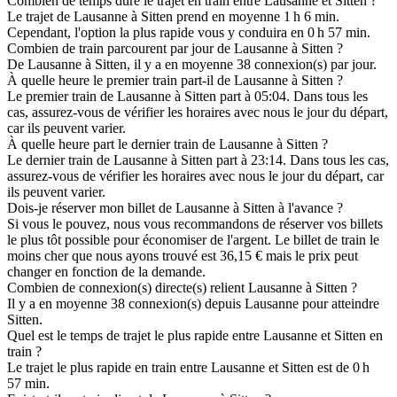
Combien de temps dure le trajet en train entre Lausanne et Sitten ?
Le trajet de Lausanne à Sitten prend en moyenne 1 h 6 min.
Cependant, l'option la plus rapide vous y conduira en 0 h 57 min.
Combien de train parcourent par jour de Lausanne à Sitten ?
De Lausanne à Sitten, il y a en moyenne 38 connexion(s) par jour.
À quelle heure le premier train part-il de Lausanne à Sitten ?
Le premier train de Lausanne à Sitten part à 05:04. Dans tous les
cas, assurez-vous de vérifier les horaires avec nous le jour du départ,
car ils peuvent varier.
À quelle heure part le dernier train de Lausanne à Sitten ?
Le dernier train de Lausanne à Sitten part à 23:14. Dans tous les cas,
assurez-vous de vérifier les horaires avec nous le jour du départ, car
ils peuvent varier.
Dois-je réserver mon billet de Lausanne à Sitten à l'avance ?
Si vous le pouvez, nous vous recommandons de réserver vos billets
le plus tôt possible pour économiser de l'argent. Le billet de train le
moins cher que nous ayons trouvé est 36,15 € mais le prix peut
changer en fonction de la demande.
Combien de connexion(s) directe(s) relient Lausanne à Sitten ?
Il y a en moyenne 38 connexion(s) depuis Lausanne pour atteindre
Sitten.
Quel est le temps de trajet le plus rapide entre Lausanne et Sitten en
train ?
Le trajet le plus rapide en train entre Lausanne et Sitten est de 0 h
57 min.