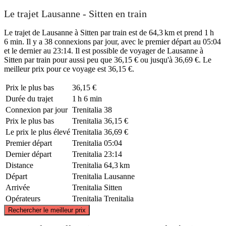
Le trajet Lausanne - Sitten en train
Le trajet de Lausanne à Sitten par train est de 64,3 km et prend 1 h
6 min. Il y a 38 connexions par jour, avec le premier départ au 05:04
et le dernier au 23:14. Il est possible de voyager de Lausanne à
Sitten par train pour aussi peu que 36,15 € ou jusqu'à 36,69 €. Le
meilleur prix pour ce voyage est 36,15 €.
Prix ​​le plus bas
36,15 €
Durée du trajet
1 h 6 min
Connexion par jour
Trenitalia
38
Prix ​​le plus bas
Trenitalia
36,15 €
Le prix le plus élevé
Trenitalia
36,69 €
Premier départ
Trenitalia
05:04
Dernier départ
Trenitalia
23:14
Distance
Trenitalia
64,3 km
Départ
Trenitalia
Lausanne
Arrivée
Trenitalia
Sitten
Opérateurs
Trenitalia
Trenitalia
©
CARTO
, ©
OpenStreetMap
contributors
Rechercher le meilleur prix