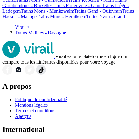
Grobbendonk - Bruxelles
Trains Florenville - Gand
Trains Liège -
Ledegem
Trains Mons - Munkzwalm
Trains Gand - Quievrain
Trains
Hasselt - Manage
Trains Mons - Hemiksem
Trains Yvoir - Gand
Virail
>
Trains Malines - Bastogne
Virail est une plateforme en ligne qui
compare tous les itinéraires disponibles pour votre voyage.
À propos
Politique de confidentialité
Mentions légales
Termes et conditions
Aperçus
International