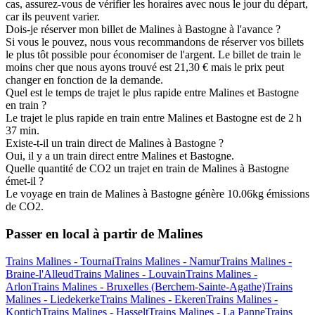
cas, assurez-vous de vérifier les horaires avec nous le jour du départ,
car ils peuvent varier.
Dois-je réserver mon billet de Malines à Bastogne à l'avance ?
Si vous le pouvez, nous vous recommandons de réserver vos billets
le plus tôt possible pour économiser de l'argent. Le billet de train le
moins cher que nous ayons trouvé est 21,30 € mais le prix peut
changer en fonction de la demande.
Quel est le temps de trajet le plus rapide entre Malines et Bastogne
en train ?
Le trajet le plus rapide en train entre Malines et Bastogne est de 2 h
37 min.
Existe-t-il un train direct de Malines à Bastogne ?
Oui, il y a un train direct entre Malines et Bastogne.
Quelle quantité de CO2 un trajet en train de Malines à Bastogne
émet-il ?
Le voyage en train de Malines à Bastogne génère 10.06kg émissions
de CO2.
Passer en local à partir de Malines
Trains Malines - Tournai
Trains Malines - Namur
Trains Malines -
Braine-l'Alleud
Trains Malines - Louvain
Trains Malines -
Arlon
Trains Malines - Bruxelles (Berchem-Sainte-Agathe)
Trains
Malines - Liedekerke
Trains Malines - Ekeren
Trains Malines -
Kontich
Trains Malines - Hasselt
Trains Malines - La Panne
Trains