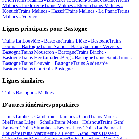
Malines - Liedekerke
Trains Malines - Ekeren
Trains Malines -
Kontich
Trains Malines - Hasselt
Trains Malines - La Panne
Trains
Malines - Verviers
Lignes principales pour Bastogne
Trains La Louvière - Bastogne
Trains Liège - Bastogne
Trains
Tournai - Bastogne
Trains Namur - Bastogne
Trains Verviers -
Bastogne
Trains Mouscron - Bastogne
Trains Binche -
Bastogne
Trains Heist-op-den-Berg - Bastogne
Trains Saint-Trond -
Bastogne
Trains Louvain - Bastogne
Trains Audenarde -
Bastogne
Trains Courtrai - Bastogne
Lignes similaires
Trains Bastogne - Malines
D'autres itinéraires populaires
Trains Lobbes - Gand
Trains Tamines - Gand
Trains Mons -
Niel
Trains Liège - Schelle
Trains Mons - Hulshout
Trains Genf -
Bouveret
Trains Strombeek-Bever - Liège
Trains La Panne - La
Louvière
Trains Marchienne-au-Pont - Gand
Trains Hasselt -
Tubize
Trains Mons - Galmaarden
Trains Kapellen - Mons
Trains