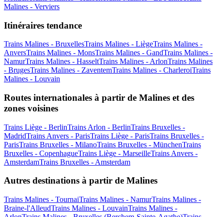
Malines - Verviers
Itinéraires tendance
Trains Malines - Bruxelles
Trains Malines - Liège
Trains Malines -
Anvers
Trains Malines - Mons
Trains Malines - Gand
Trains Malines -
Namur
Trains Malines - Hasselt
Trains Malines - Arlon
Trains Malines
- Bruges
Trains Malines - Zaventem
Trains Malines - Charleroi
Trains
Malines - Louvain
Routes internationales à partir de Malines et des
zones voisines
Trains Liège - Berlin
Trains Arlon - Berlin
Trains Bruxelles -
Madrid
Trains Anvers - Paris
Trains Liège - Paris
Trains Bruxelles -
Paris
Trains Bruxelles - Milano
Trains Bruxelles - München
Trains
Bruxelles - Copenhague
Trains Liège - Marseille
Trains Anvers -
Amsterdam
Trains Bruxelles - Amsterdam
Autres destinations à partir de Malines
Trains Malines - Tournai
Trains Malines - Namur
Trains Malines -
Braine-l'Alleud
Trains Malines - Louvain
Trains Malines -
Arlon
Trains Malines - Bruxelles (Berchem-Sainte-Agathe)
Trains