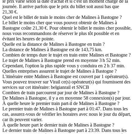
le prix varie selon la date d'achat et si c'est un moment chargé de la
journée. Il arrive parfois que le prix du billet soit aussi bas que
21,30 €.
Quel est le billet de train le moins cher de Malines à Bastogne ?
Le billet le moins cher que vous pouvez obtenir de Malines à
Bastogne coûte 21,30 €. Pour obtenir le billet le moins cher possible,
nous vous recommandons de réserver le plus tôt possible et en
évitant les heures de pointe.
Quelle est la distance de Malines à Bastogne en train ?
La distance de Malines à Bastogne est de 143,75 km.
Combien de temps dure le trajet en train entre Malines et Bastogne ?
Le trajet de Malines à Bastogne prend en moyenne 3 h 52 min.
Cependant, l'option la plus rapide vous y conduira en 2 h 37 min.
Quelles entreprises assurent le trajet de Malines à Bastogne ?
L'itinéraire entre Malines à Bastogne est couvert par 1 opérateur(s).
Vous pouvez trouver sur Virail ce(s) opérateur(s) qui fournissent des
services sur cet itinéraire: belgianrail et SNCB
Combien de train parcourent par jour de Malines à Bastogne ?
De Malines à Bastogne, il y a en moyenne 58 connexion(s) par jour.
À quelle heure le premier train part-il de Malines à Bastogne ?
Le premier train de Malines à Bastogne part à 01:47. Dans tous les
cas, assurez-vous de vérifier les horaires avec nous le jour du départ,
car ils peuvent varier.
À quelle heure part le dernier train de Malines à Bastogne ?
Le dernier train de Malines à Bastogne part à 23:39. Dans tous les