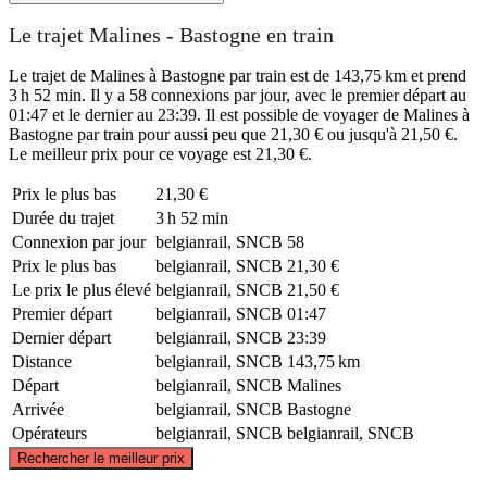
Le trajet Malines - Bastogne en train
Le trajet de Malines à Bastogne par train est de 143,75 km et prend
3 h 52 min. Il y a 58 connexions par jour, avec le premier départ au
01:47 et le dernier au 23:39. Il est possible de voyager de Malines à
Bastogne par train pour aussi peu que 21,30 € ou jusqu'à 21,50 €.
Le meilleur prix pour ce voyage est 21,30 €.
Prix ​​le plus bas
21,30 €
Durée du trajet
3 h 52 min
Connexion par jour
belgianrail, SNCB
58
Prix ​​le plus bas
belgianrail, SNCB
21,30 €
Le prix le plus élevé
belgianrail, SNCB
21,50 €
Premier départ
belgianrail, SNCB
01:47
Dernier départ
belgianrail, SNCB
23:39
Distance
belgianrail, SNCB
143,75 km
Départ
belgianrail, SNCB
Malines
Arrivée
belgianrail, SNCB
Bastogne
Opérateurs
belgianrail, SNCB
belgianrail, SNCB
©
CARTO
, ©
OpenStreetMap
contributors
Rechercher le meilleur prix