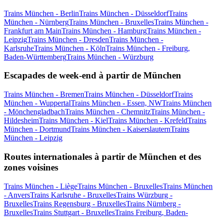
Trains München - Berlin
Trains München - Düsseldorf
Trains
München - Nürnberg
Trains München - Bruxelles
Trains München -
Frankfurt am Main
Trains München - Hamburg
Trains München -
Leipzig
Trains München - Dresden
Trains München -
Karlsruhe
Trains München - Köln
Trains München - Freiburg,
Baden-Württemberg
Trains München - Würzburg
Escapades de week-end à partir de München
Trains München - Bremen
Trains München - Düsseldorf
Trains
München - Wuppertal
Trains München - Essen, NW
Trains München
- Mönchengladbach
Trains München - Chemnitz
Trains München -
Hildesheim
Trains München - Kiel
Trains München - Krefeld
Trains
München - Dortmund
Trains München - Kaiserslautern
Trains
München - Leipzig
Routes internationales à partir de München et des
zones voisines
Trains München - Liège
Trains München - Bruxelles
Trains München
- Anvers
Trains Karlsruhe - Bruxelles
Trains Würzburg -
Bruxelles
Trains Regensburg - Bruxelles
Trains Nürnberg -
Bruxelles
Trains Stuttgart - Bruxelles
Trains Freiburg, Baden-