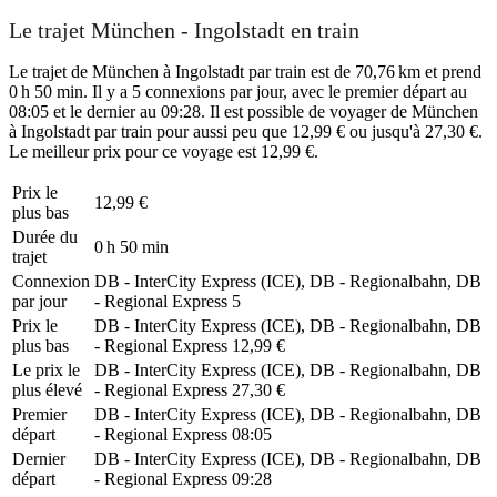
Le trajet München - Ingolstadt en train
Le trajet de München à Ingolstadt par train est de 70,76 km et prend
0 h 50 min. Il y a 5 connexions par jour, avec le premier départ au
08:05 et le dernier au 09:28. Il est possible de voyager de München
à Ingolstadt par train pour aussi peu que 12,99 € ou jusqu'à 27,30 €.
Le meilleur prix pour ce voyage est 12,99 €.
Prix ​​le
12,99 €
plus bas
Durée du
0 h 50 min
trajet
Connexion
DB - InterCity Express (ICE), DB - Regionalbahn, DB
par jour
- Regional Express
5
Prix ​​le
DB - InterCity Express (ICE), DB - Regionalbahn, DB
plus bas
- Regional Express
12,99 €
Le prix le
DB - InterCity Express (ICE), DB - Regionalbahn, DB
plus élevé
- Regional Express
27,30 €
Premier
DB - InterCity Express (ICE), DB - Regionalbahn, DB
départ
- Regional Express
08:05
Dernier
DB - InterCity Express (ICE), DB - Regionalbahn, DB
départ
- Regional Express
09:28