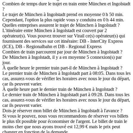
Combien de temps dure le trajet en train entre München et Ingolstadt
?
Le trajet de München à Ingolstadt prend en moyenne 0 h 50 min.
Cependant, l'option la plus rapide vous y conduira en 0 h 44 min.
Quelles entreprises assurent le trajet de München à Ingolstadt ?
L'itinéraire entre München à Ingolstadt est couvert par 2
opérateur(s). Vous pouvez trouver sur Virail ce(s) opérateur(s) qui
fournissent des services sur cet itinéraire: DB - InterCity Express
(ICE), DB - Regionalbahn et DB - Regional Express
Combien de train parcourent par jour de München à Ingolstadt ?
De München à Ingolstadt, il y a en moyenne 5 connexion(s) par
jour.
À quelle heure le premier train part-il de München à Ingolstadt ?
Le premier train de München à Ingolstadt part à 08:05. Dans tous les
cas, assurez-vous de vérifier les horaires avec nous le jour du départ,
car ils peuvent varier.
À quelle heure part le dernier train de München à Ingolstadt ?
Le dernier train de München à Ingolstadt part à 09:28. Dans tous les
cas, assurez-vous de vérifier les horaires avec nous le jour du départ,
car ils peuvent varier.
Dois-je réserver mon billet de München à Ingolstadt à l'avance ?
Si vous le pouvez, nous vous recommandons de réserver vos billets
le plus tôt possible pour économiser de l'argent. Le billet de train le
moins cher que nous ayons trouvé est 12,99 € mais le prix peut
changer en fonction de la demande.