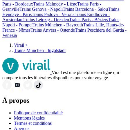
Paris - Bordeaux
Trains Malmedy - Liège
Trains Paris -
Granville
Trains Genova - Napoli
Trains Barcelona - Salou
Trains
Hendaye - Paris
Trains Padova - Verona
Trains Eindhoven -
Amsterdam
Trains Leipzig - Dresden
Trains Paris - Béziers
Trains
Napoli - Pompei
Trains München - Bayreuth
Trains Lille, Hauts-de-
France - Nîmes
Trains Anvers - Ostende
Trains Peschiera del Garda -
Venezia
Virail
>
Trains München - Ingolstadt
Virail est une plateforme en ligne qui
compare tous les itinéraires disponibles pour votre voyage.
À propos
Politique de confidentialité
Mentions légales
Termes et conditions
Aperçus