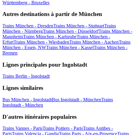
Württemberg - Bruxelles
Autres destinations à partir de München
Trains München - Dresden
Trains München - Stuttgart
Trains
München - Nürnberg
Trains München - Düsseldorf
Trains München -
Mannheim
Trains München - Karlsruhe
Trains München -
Erfurt
Trains München - Wiesbaden
Trains München - Aachen
Trains
München - Essen, NW
Trains München - Kassel
Trains München -
Bremen
Lignes principales pour Ingolstadt
Trains Berlin - Ingolstadt
Lignes similaires
Bus München - Ingolstadt
Bus Ingolstadt - München
Trains
Ingolstadt - München
D'autres itinéraires populaires
Trains Vannes - Paris
Trains Poitiers - Paris
Trains Antibes -
Paris
Trains Valencia - Gandia
Trains Paris - Aix-en-Provence
Trains