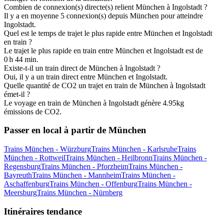
Combien de connexion(s) directe(s) relient München à Ingolstadt ?
Il y a en moyenne 5 connexion(s) depuis München pour atteindre
Ingolstadt.
Quel est le temps de trajet le plus rapide entre München et Ingolstadt
en train ?
Le trajet le plus rapide en train entre München et Ingolstadt est de
0 h 44 min.
Existe-t-il un train direct de München à Ingolstadt ?
Oui, il y a un train direct entre München et Ingolstadt.
Quelle quantité de CO2 un trajet en train de München à Ingolstadt
émet-il ?
Le voyage en train de München à Ingolstadt génère 4.95kg
émissions de CO2.
Passer en local à partir de München
Trains München - Würzburg
Trains München - Karlsruhe
Trains
München - Rottweil
Trains München - Heilbronn
Trains München -
Regensburg
Trains München - Pforzheim
Trains München -
Bayreuth
Trains München - Mannheim
Trains München -
Aschaffenburg
Trains München - Offenburg
Trains München -
Meersburg
Trains München - Nürnberg
Itinéraires tendance