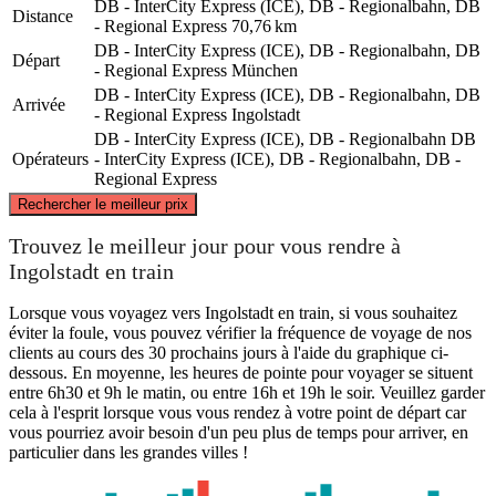
DB - InterCity Express (ICE), DB - Regionalbahn, DB
Distance
- Regional Express
70,76 km
DB - InterCity Express (ICE), DB - Regionalbahn, DB
Départ
- Regional Express
München
DB - InterCity Express (ICE), DB - Regionalbahn, DB
Arrivée
- Regional Express
Ingolstadt
DB - InterCity Express (ICE), DB - Regionalbahn
DB
Opérateurs
- InterCity Express (ICE), DB - Regionalbahn, DB -
Regional Express
©
CARTO
, ©
OpenStreetMap
contributors
Rechercher le meilleur prix
Ingolstadt
Trouvez le meilleur jour pour vous rendre à
Ingolstadt en train
Lorsque vous voyagez vers Ingolstadt en train, si vous souhaitez
éviter la foule, vous pouvez vérifier la fréquence de voyage de nos
clients au cours des 30 prochains jours à l'aide du graphique ci-
dessous. En moyenne, les heures de pointe pour voyager se situent
entre 6h30 et 9h le matin, ou entre 16h et 19h le soir. Veuillez garder
cela à l'esprit lorsque vous vous rendez à votre point de départ car
vous pourriez avoir besoin d'un peu plus de temps pour arriver, en
particulier dans les grandes villes !
Munich