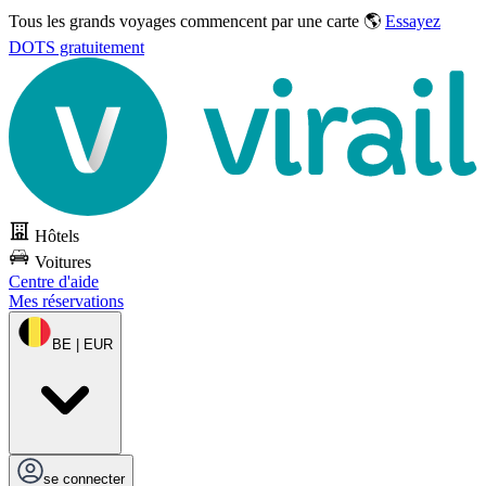
Tous les grands voyages commencent par une carte 🌎
Essayez
DOTS gratuitement
Hôtels
Voitures
Centre d'aide
Mes réservations
BE | EUR
se connecter