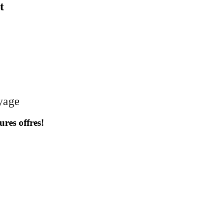
t
oyage
ures offres!