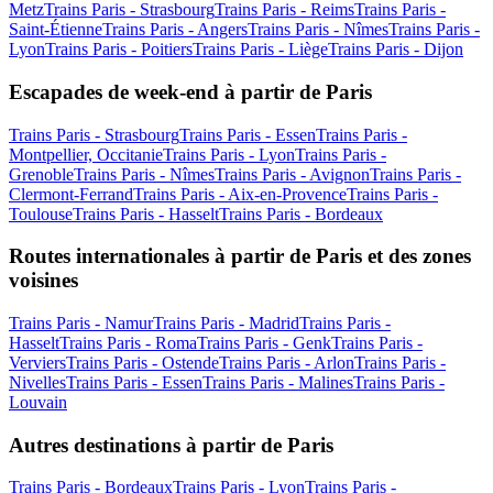
Metz
Trains Paris - Strasbourg
Trains Paris - Reims
Trains Paris -
Saint-Étienne
Trains Paris - Angers
Trains Paris - Nîmes
Trains Paris -
Lyon
Trains Paris - Poitiers
Trains Paris - Liège
Trains Paris - Dijon
Escapades de week-end à partir de Paris
Trains Paris - Strasbourg
Trains Paris - Essen
Trains Paris -
Montpellier, Occitanie
Trains Paris - Lyon
Trains Paris -
Grenoble
Trains Paris - Nîmes
Trains Paris - Avignon
Trains Paris -
Clermont-Ferrand
Trains Paris - Aix-en-Provence
Trains Paris -
Toulouse
Trains Paris - Hasselt
Trains Paris - Bordeaux
Routes internationales à partir de Paris et des zones
voisines
Trains Paris - Namur
Trains Paris - Madrid
Trains Paris -
Hasselt
Trains Paris - Roma
Trains Paris - Genk
Trains Paris -
Verviers
Trains Paris - Ostende
Trains Paris - Arlon
Trains Paris -
Nivelles
Trains Paris - Essen
Trains Paris - Malines
Trains Paris -
Louvain
Autres destinations à partir de Paris
Trains Paris - Bordeaux
Trains Paris - Lyon
Trains Paris -