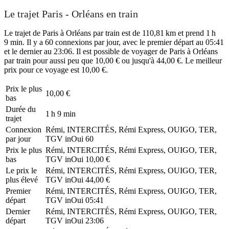
Le trajet Paris - Orléans en train
Le trajet de Paris à Orléans par train est de 110,81 km et prend 1 h
9 min. Il y a 60 connexions par jour, avec le premier départ au 05:41
et le dernier au 23:06. Il est possible de voyager de Paris à Orléans
par train pour aussi peu que 10,00 € ou jusqu'à 44,00 €. Le meilleur
prix pour ce voyage est 10,00 €.
Prix ​​le plus
10,00 €
bas
Durée du
1 h 9 min
trajet
Connexion
Rémi, INTERCITÉS, Rémi Express, OUIGO, TER,
par jour
TGV inOui
60
Prix ​​le plus
Rémi, INTERCITÉS, Rémi Express, OUIGO, TER,
bas
TGV inOui
10,00 €
Le prix le
Rémi, INTERCITÉS, Rémi Express, OUIGO, TER,
plus élevé
TGV inOui
44,00 €
Premier
Rémi, INTERCITÉS, Rémi Express, OUIGO, TER,
départ
TGV inOui
05:41
Dernier
Rémi, INTERCITÉS, Rémi Express, OUIGO, TER,
départ
TGV inOui
23:06