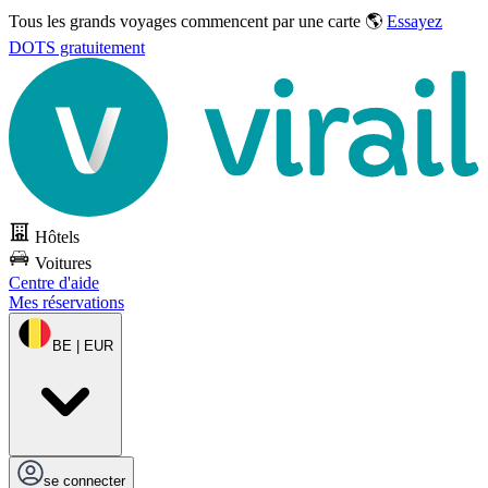
Tous les grands voyages commencent par une carte 🌎
Essayez
DOTS gratuitement
Hôtels
Voitures
Centre d'aide
Mes réservations
BE | EUR
se connecter