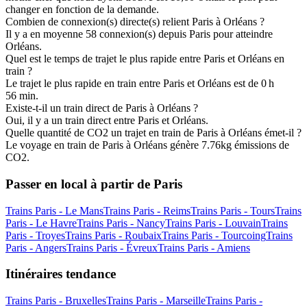
changer en fonction de la demande.
Combien de connexion(s) directe(s) relient Paris à Orléans ?
Il y a en moyenne 58 connexion(s) depuis Paris pour atteindre
Orléans.
Quel est le temps de trajet le plus rapide entre Paris et Orléans en
train ?
Le trajet le plus rapide en train entre Paris et Orléans est de 0 h
56 min.
Existe-t-il un train direct de Paris à Orléans ?
Oui, il y a un train direct entre Paris et Orléans.
Quelle quantité de CO2 un trajet en train de Paris à Orléans émet-il ?
Le voyage en train de Paris à Orléans génère 7.76kg émissions de
CO2.
Passer en local à partir de Paris
Trains Paris - Le Mans
Trains Paris - Reims
Trains Paris - Tours
Trains
Paris - Le Havre
Trains Paris - Nancy
Trains Paris - Louvain
Trains
Paris - Troyes
Trains Paris - Roubaix
Trains Paris - Tourcoing
Trains
Paris - Angers
Trains Paris - Évreux
Trains Paris - Amiens
Itinéraires tendance
Trains Paris - Bruxelles
Trains Paris - Marseille
Trains Paris -