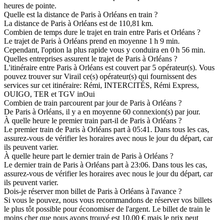
heures de pointe.
Quelle est la distance de Paris à Orléans en train ?
La distance de Paris à Orléans est de 110,81 km.
Combien de temps dure le trajet en train entre Paris et Orléans ?
Le trajet de Paris à Orléans prend en moyenne 1 h 9 min.
Cependant, l'option la plus rapide vous y conduira en 0 h 56 min.
Quelles entreprises assurent le trajet de Paris à Orléans ?
L'itinéraire entre Paris à Orléans est couvert par 5 opérateur(s). Vous
pouvez trouver sur Virail ce(s) opérateur(s) qui fournissent des
services sur cet itinéraire: Rémi, INTERCITÉS, Rémi Express,
OUIGO, TER et TGV inOui
Combien de train parcourent par jour de Paris à Orléans ?
De Paris à Orléans, il y a en moyenne 60 connexion(s) par jour.
À quelle heure le premier train part-il de Paris à Orléans ?
Le premier train de Paris à Orléans part à 05:41. Dans tous les cas,
assurez-vous de vérifier les horaires avec nous le jour du départ, car
ils peuvent varier.
À quelle heure part le dernier train de Paris à Orléans ?
Le dernier train de Paris à Orléans part à 23:06. Dans tous les cas,
assurez-vous de vérifier les horaires avec nous le jour du départ, car
ils peuvent varier.
Dois-je réserver mon billet de Paris à Orléans à l'avance ?
Si vous le pouvez, nous vous recommandons de réserver vos billets
le plus tôt possible pour économiser de l'argent. Le billet de train le
moins cher que nous ayons trouvé est 10,00 € mais le prix peut