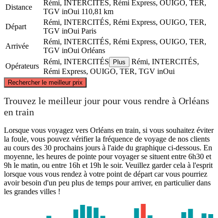
Rémi, INTERCITÉS, Rémi Express, OUIGO, TER,
Distance
TGV inOui
110,81 km
Rémi, INTERCITÉS, Rémi Express, OUIGO, TER,
Départ
TGV inOui
Paris
Rémi, INTERCITÉS, Rémi Express, OUIGO, TER,
Arrivée
TGV inOui
Orléans
Rémi, INTERCITÉS
Rémi, INTERCITÉS,
Plus
Opérateurs
Rémi Express, OUIGO, TER, TGV inOui
©
CARTO
, ©
OpenStreetMap
contributors
Rechercher le meilleur prix
Paris
Trouvez le meilleur jour pour vous rendre à Orléans
en train
Lorsque vous voyagez vers Orléans en train, si vous souhaitez éviter
la foule, vous pouvez vérifier la fréquence de voyage de nos clients
au cours des 30 prochains jours à l'aide du graphique ci-dessous. En
moyenne, les heures de pointe pour voyager se situent entre 6h30 et
9h le matin, ou entre 16h et 19h le soir. Veuillez garder cela à l'esprit
lorsque vous vous rendez à votre point de départ car vous pourriez
avoir besoin d'un peu plus de temps pour arriver, en particulier dans
les grandes villes !
Orléans