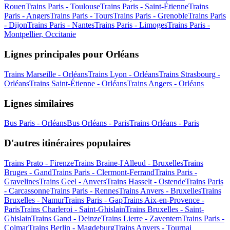
Rouen
Trains Paris - Toulouse
Trains Paris - Saint-Étienne
Trains
Paris - Angers
Trains Paris - Tours
Trains Paris - Grenoble
Trains Paris
- Dijon
Trains Paris - Nantes
Trains Paris - Limoges
Trains Paris -
Montpellier, Occitanie
Lignes principales pour Orléans
Trains Marseille - Orléans
Trains Lyon - Orléans
Trains Strasbourg -
Orléans
Trains Saint-Étienne - Orléans
Trains Angers - Orléans
Lignes similaires
Bus Paris - Orléans
Bus Orléans - Paris
Trains Orléans - Paris
D'autres itinéraires populaires
Trains Prato - Firenze
Trains Braine-l'Alleud - Bruxelles
Trains
Bruges - Gand
Trains Paris - Clermont-Ferrand
Trains Paris -
Gravelines
Trains Geel - Anvers
Trains Hasselt - Ostende
Trains Paris
- Carcassonne
Trains Paris - Rennes
Trains Anvers - Bruxelles
Trains
Bruxelles - Namur
Trains Paris - Gap
Trains Aix-en-Provence -
Paris
Trains Charleroi - Saint-Ghislain
Trains Bruxelles - Saint-
Ghislain
Trains Gand - Deinze
Trains Lierre - Zaventem
Trains Paris -
Colmar
Trains Berlin - Magdeburg
Trains Anvers - Tournai