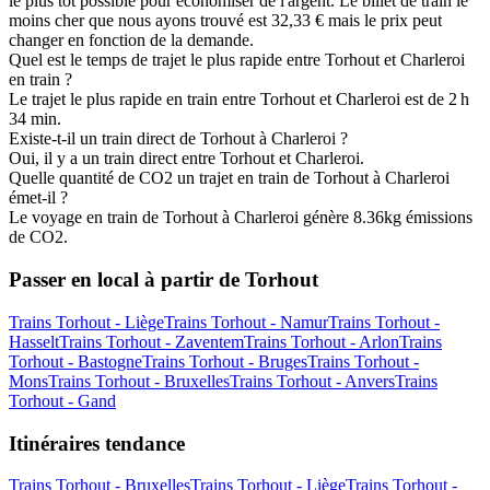
le plus tôt possible pour économiser de l'argent. Le billet de train le
moins cher que nous ayons trouvé est 32,33 € mais le prix peut
changer en fonction de la demande.
Quel est le temps de trajet le plus rapide entre Torhout et Charleroi
en train ?
Le trajet le plus rapide en train entre Torhout et Charleroi est de 2 h
34 min.
Existe-t-il un train direct de Torhout à Charleroi ?
Oui, il y a un train direct entre Torhout et Charleroi.
Quelle quantité de CO2 un trajet en train de Torhout à Charleroi
émet-il ?
Le voyage en train de Torhout à Charleroi génère 8.36kg émissions
de CO2.
Passer en local à partir de Torhout
Trains Torhout - Liège
Trains Torhout - Namur
Trains Torhout -
Hasselt
Trains Torhout - Zaventem
Trains Torhout - Arlon
Trains
Torhout - Bastogne
Trains Torhout - Bruges
Trains Torhout -
Mons
Trains Torhout - Bruxelles
Trains Torhout - Anvers
Trains
Torhout - Gand
Itinéraires tendance
Trains Torhout - Bruxelles
Trains Torhout - Liège
Trains Torhout -