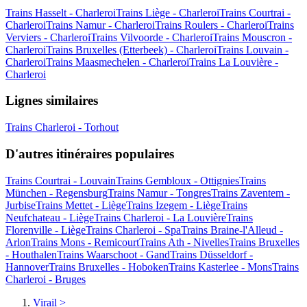
Trains Hasselt - Charleroi
Trains Liège - Charleroi
Trains Courtrai -
Charleroi
Trains Namur - Charleroi
Trains Roulers - Charleroi
Trains
Verviers - Charleroi
Trains Vilvoorde - Charleroi
Trains Mouscron -
Charleroi
Trains Bruxelles (Etterbeek) - Charleroi
Trains Louvain -
Charleroi
Trains Maasmechelen - Charleroi
Trains La Louvière -
Charleroi
Lignes similaires
Trains Charleroi - Torhout
D'autres itinéraires populaires
Trains Courtrai - Louvain
Trains Gembloux - Ottignies
Trains
München - Regensburg
Trains Namur - Tongres
Trains Zaventem -
Jurbise
Trains Mettet - Liège
Trains Izegem - Liège
Trains
Neufchateau - Liège
Trains Charleroi - La Louvière
Trains
Florenville - Liège
Trains Charleroi - Spa
Trains Braine-l'Alleud -
Arlon
Trains Mons - Remicourt
Trains Ath - Nivelles
Trains Bruxelles
- Houthalen
Trains Waarschoot - Gand
Trains Düsseldorf -
Hannover
Trains Bruxelles - Hoboken
Trains Kasterlee - Mons
Trains
Charleroi - Bruges
Virail
>