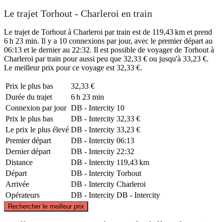
Le trajet Torhout - Charleroi en train
Le trajet de Torhout à Charleroi par train est de 119,43 km et prend
6 h 23 min. Il y a 10 connexions par jour, avec le premier départ au
06:13 et le dernier au 22:32. Il est possible de voyager de Torhout à
Charleroi par train pour aussi peu que 32,33 € ou jusqu'à 33,23 €.
Le meilleur prix pour ce voyage est 32,33 €.
Prix ​​le plus bas
32,33 €
Durée du trajet
6 h 23 min
Connexion par jour
DB - Intercity
10
Prix ​​le plus bas
DB - Intercity
32,33 €
Le prix le plus élevé
DB - Intercity
33,23 €
Premier départ
DB - Intercity
06:13
Dernier départ
DB - Intercity
22:32
Distance
DB - Intercity
119,43 km
Départ
DB - Intercity
Torhout
Arrivée
DB - Intercity
Charleroi
Opérateurs
DB - Intercity
DB - Intercity
©
CARTO
, ©
OpenStreetMap
contributors
Rechercher le meilleur prix
Torhout