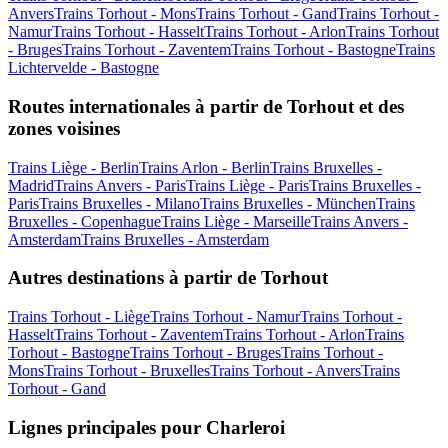
Anvers
Trains Torhout - Mons
Trains Torhout - Gand
Trains Torhout -
Namur
Trains Torhout - Hasselt
Trains Torhout - Arlon
Trains Torhout
- Bruges
Trains Torhout - Zaventem
Trains Torhout - Bastogne
Trains
Lichtervelde - Bastogne
Routes internationales à partir de Torhout et des
zones voisines
Trains Liège - Berlin
Trains Arlon - Berlin
Trains Bruxelles -
Madrid
Trains Anvers - Paris
Trains Liège - Paris
Trains Bruxelles -
Paris
Trains Bruxelles - Milano
Trains Bruxelles - München
Trains
Bruxelles - Copenhague
Trains Liège - Marseille
Trains Anvers -
Amsterdam
Trains Bruxelles - Amsterdam
Autres destinations à partir de Torhout
Trains Torhout - Liège
Trains Torhout - Namur
Trains Torhout -
Hasselt
Trains Torhout - Zaventem
Trains Torhout - Arlon
Trains
Torhout - Bastogne
Trains Torhout - Bruges
Trains Torhout -
Mons
Trains Torhout - Bruxelles
Trains Torhout - Anvers
Trains
Torhout - Gand
Lignes principales pour Charleroi