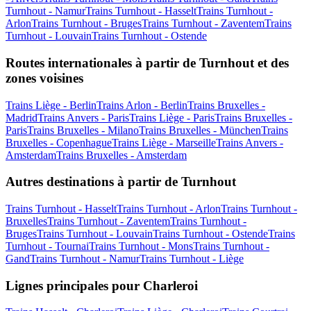
Turnhout - Namur
Trains Turnhout - Hasselt
Trains Turnhout -
Arlon
Trains Turnhout - Bruges
Trains Turnhout - Zaventem
Trains
Turnhout - Louvain
Trains Turnhout - Ostende
Routes internationales à partir de Turnhout et des
zones voisines
Trains Liège - Berlin
Trains Arlon - Berlin
Trains Bruxelles -
Madrid
Trains Anvers - Paris
Trains Liège - Paris
Trains Bruxelles -
Paris
Trains Bruxelles - Milano
Trains Bruxelles - München
Trains
Bruxelles - Copenhague
Trains Liège - Marseille
Trains Anvers -
Amsterdam
Trains Bruxelles - Amsterdam
Autres destinations à partir de Turnhout
Trains Turnhout - Hasselt
Trains Turnhout - Arlon
Trains Turnhout -
Bruxelles
Trains Turnhout - Zaventem
Trains Turnhout -
Bruges
Trains Turnhout - Louvain
Trains Turnhout - Ostende
Trains
Turnhout - Tournai
Trains Turnhout - Mons
Trains Turnhout -
Gand
Trains Turnhout - Namur
Trains Turnhout - Liège
Lignes principales pour Charleroi