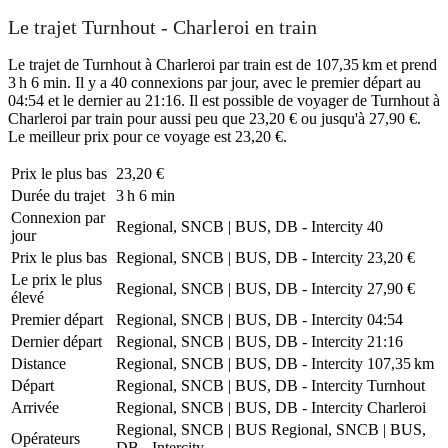
Le trajet Turnhout - Charleroi en train
Le trajet de Turnhout à Charleroi par train est de 107,35 km et prend
3 h 6 min. Il y a 40 connexions par jour, avec le premier départ au
04:54 et le dernier au 21:16. Il est possible de voyager de Turnhout à
Charleroi par train pour aussi peu que 23,20 € ou jusqu'à 27,90 €.
Le meilleur prix pour ce voyage est 23,20 €.
Prix ​​le plus bas
23,20 €
Durée du trajet
3 h 6 min
Connexion par
Regional, SNCB | BUS, DB - Intercity
40
jour
Prix ​​le plus bas
Regional, SNCB | BUS, DB - Intercity
23,20 €
Le prix le plus
Regional, SNCB | BUS, DB - Intercity
27,90 €
élevé
Premier départ
Regional, SNCB | BUS, DB - Intercity
04:54
Dernier départ
Regional, SNCB | BUS, DB - Intercity
21:16
Distance
Regional, SNCB | BUS, DB - Intercity
107,35 km
Départ
Regional, SNCB | BUS, DB - Intercity
Turnhout
Arrivée
Regional, SNCB | BUS, DB - Intercity
Charleroi
Regional, SNCB | BUS
Regional, SNCB | BUS,
Opérateurs
DB - Intercity