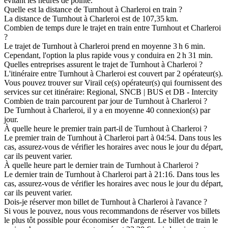
évitant les heures de pointe.
Quelle est la distance de Turnhout à Charleroi en train ?
La distance de Turnhout à Charleroi est de 107,35 km.
Combien de temps dure le trajet en train entre Turnhout et Charleroi
?
Le trajet de Turnhout à Charleroi prend en moyenne 3 h 6 min.
Cependant, l'option la plus rapide vous y conduira en 2 h 31 min.
Quelles entreprises assurent le trajet de Turnhout à Charleroi ?
L'itinéraire entre Turnhout à Charleroi est couvert par 2 opérateur(s).
Vous pouvez trouver sur Virail ce(s) opérateur(s) qui fournissent des
services sur cet itinéraire: Regional, SNCB | BUS et DB - Intercity
Combien de train parcourent par jour de Turnhout à Charleroi ?
De Turnhout à Charleroi, il y a en moyenne 40 connexion(s) par
jour.
À quelle heure le premier train part-il de Turnhout à Charleroi ?
Le premier train de Turnhout à Charleroi part à 04:54. Dans tous les
cas, assurez-vous de vérifier les horaires avec nous le jour du départ,
car ils peuvent varier.
À quelle heure part le dernier train de Turnhout à Charleroi ?
Le dernier train de Turnhout à Charleroi part à 21:16. Dans tous les
cas, assurez-vous de vérifier les horaires avec nous le jour du départ,
car ils peuvent varier.
Dois-je réserver mon billet de Turnhout à Charleroi à l'avance ?
Si vous le pouvez, nous vous recommandons de réserver vos billets
le plus tôt possible pour économiser de l'argent. Le billet de train le