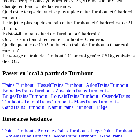
moins cher que nous ayons trouvé est 23,20 € mais le prix peut
changer en fonction de la demande.
Quel est le temps de trajet le plus rapide entre Turnhout et Charleroi
en train ?
Le trajet le plus rapide en train entre Turnhout et Charleroi est de 2 h
31 min.
Existe-t-il un train direct de Turnhout à Charleroi ?
Oui, il y a un train direct entre Turnhout et Charleroi.
Quelle quantité de CO2 un trajet en train de Turnhout à Charleroi
émet-il ?
Le voyage en train de Turnhout à Charleroi génère 7.51kg émissions
de CO2.
Passer en local à partir de Turnhout
Trains Turnhout - Hasselt
Trains Turnhout - Arlon
Trains Turnhout -
Bruxelles
Trains Turnhout - Zaventem
Trains Turnhout -
Bruges
Trains Turnhout - Louvain
Trains Turnhout - Ostende
Trains
Turnhout - Tournai
Trains Turnhout - Mons
Trains Turnhout -
Gand
Trains Turnhout - Namur
Trains Turnhout - Liège
Itinéraires tendance
Trains Turnhout - Bruxelles
Trains Turnhout - Liège
Trains Turnhout
- Anvers
Trains Turnhout - Mons
Trains Turnhout - Gand
Trains