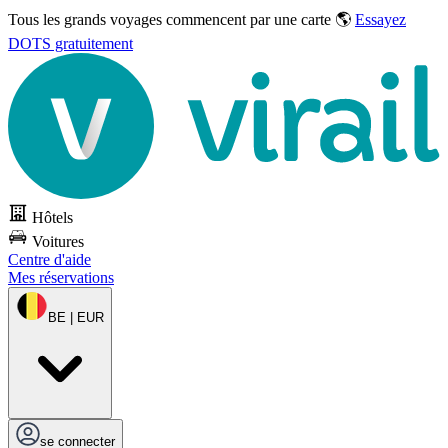
Tous les grands voyages commencent par une carte 🌎
Essayez
DOTS gratuitement
Hôtels
Voitures
Centre d'aide
Mes réservations
BE | EUR
se connecter