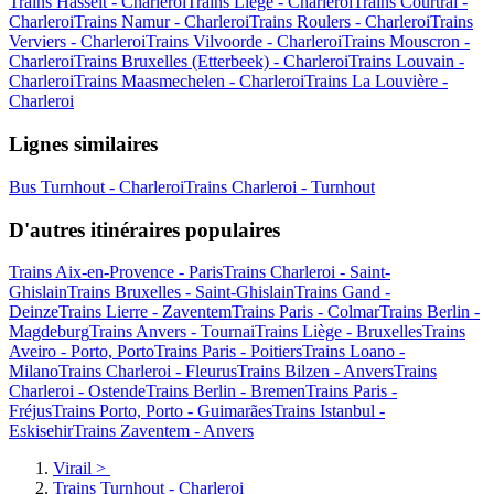
Trains Hasselt - Charleroi
Trains Liège - Charleroi
Trains Courtrai -
Charleroi
Trains Namur - Charleroi
Trains Roulers - Charleroi
Trains
Verviers - Charleroi
Trains Vilvoorde - Charleroi
Trains Mouscron -
Charleroi
Trains Bruxelles (Etterbeek) - Charleroi
Trains Louvain -
Charleroi
Trains Maasmechelen - Charleroi
Trains La Louvière -
Charleroi
Lignes similaires
Bus Turnhout - Charleroi
Trains Charleroi - Turnhout
D'autres itinéraires populaires
Trains Aix-en-Provence - Paris
Trains Charleroi - Saint-
Ghislain
Trains Bruxelles - Saint-Ghislain
Trains Gand -
Deinze
Trains Lierre - Zaventem
Trains Paris - Colmar
Trains Berlin -
Magdeburg
Trains Anvers - Tournai
Trains Liège - Bruxelles
Trains
Aveiro - Porto, Porto
Trains Paris - Poitiers
Trains Loano -
Milano
Trains Charleroi - Fleurus
Trains Bilzen - Anvers
Trains
Charleroi - Ostende
Trains Berlin - Bremen
Trains Paris -
Fréjus
Trains Porto, Porto - Guimarães
Trains Istanbul -
Eskisehir
Trains Zaventem - Anvers
Virail
>
Trains Turnhout - Charleroi