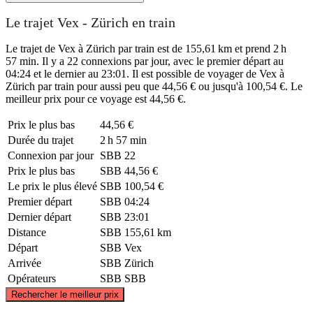
Le trajet Vex - Zürich en train
Le trajet de Vex à Zürich par train est de 155,61 km et prend 2 h
57 min. Il y a 22 connexions par jour, avec le premier départ au
04:24 et le dernier au 23:01. Il est possible de voyager de Vex à
Zürich par train pour aussi peu que 44,56 € ou jusqu'à 100,54 €. Le
meilleur prix pour ce voyage est 44,56 €.
Prix ​​le plus bas
44,56 €
Durée du trajet
2 h 57 min
Connexion par jour
SBB
22
Prix ​​le plus bas
SBB
44,56 €
Le prix le plus élevé
SBB
100,54 €
Premier départ
SBB
04:24
Dernier départ
SBB
23:01
Distance
SBB
155,61 km
Départ
SBB
Vex
Arrivée
SBB
Zürich
Opérateurs
SBB
SBB
©
CARTO
, ©
OpenStreetMap
contributors
Rechercher le meilleur prix