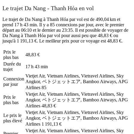
Le trajet Da Nang - Thanh Hóa en vol
Le trajet de Da Nang à Thanh Hóa par vol est de 490,04 km et
prend 17 h 43 min. Il y a 85 connexions par jour, avec le premier
départ au 06:10 et le dernier au 23:35. Il est possible de voyager de
Da Nang à Thanh Hóa par vol pour aussi peu que 48,83 € ou
jusqu'à 1 191,13 €. Le meilleur prix pour ce voyage est 48,83 €.
Prix ​​le
48,83 €
plus bas
Durée du
17 h 43 min
trajet
Vietjet Air, Vietnam Airlines, Vietravel Airlines, Sky
Connexion
Angkor, ベトジェットエア, Bamboo Airways, APG
par jour
Airlines
85
Vietjet Air, Vietnam Airlines, Vietravel Airlines, Sky
Prix ​​le
Angkor, ベトジェットエア, Bamboo Airways, APG
plus bas
Airlines
48,83 €
Vietjet Air, Vietnam Airlines, Vietravel Airlines, Sky
Le prix le
Angkor, ベトジェットエア, Bamboo Airways, APG
plus élevé
Airlines
1 191,13 €
Vietjet Air, Vietnam Airlines, Vietravel Airlines, Sky
Premier