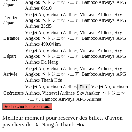
Angkor, ベトジェットエア, Bamboo Airways, APG
départ
Airlines
06:10
Vietjet Air, Vietnam Airlines, Vietravel Airlines, Sky
Dernier
Angkor, ベトジェットエア, Bamboo Airways, APG
départ
Airlines
23:35
Vietjet Air, Vietnam Airlines, Vietravel Airlines, Sky
Distance
Angkor, ベトジェットエア, Bamboo Airways, APG
Airlines
490,04 km
Vietjet Air, Vietnam Airlines, Vietravel Airlines, Sky
Départ
Angkor, ベトジェットエア, Bamboo Airways, APG
Airlines
Da Nang
Vietjet Air, Vietnam Airlines, Vietravel Airlines, Sky
Arrivée
Angkor, ベトジェットエア, Bamboo Airways, APG
Airlines
Thanh Hóa
Vietjet Air, Vietnam Airlines
Vietjet Air, Vietnam
Plus
Opérateurs
Airlines, Vietravel Airlines, Sky Angkor, ベトジェッ
トエア, Bamboo Airways, APG Airlines
©
CARTO
, ©
OpenStreetMap
contributors
Rechercher le meilleur prix
Thanh Hóa
Meilleur moment pour réserver des billets d'avion
pas chers de Da Nang à Thanh Hóa