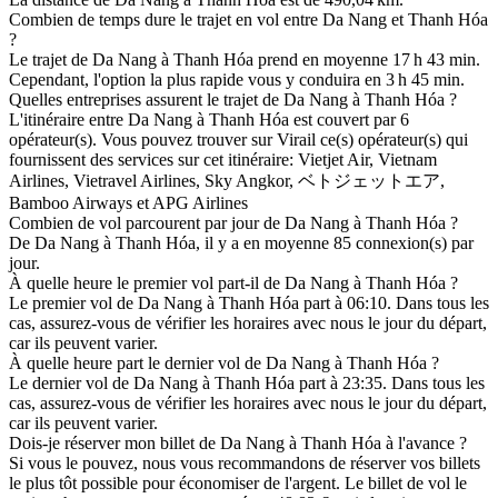
Combien de temps dure le trajet en vol entre Da Nang et Thanh Hóa
?
Le trajet de Da Nang à Thanh Hóa prend en moyenne 17 h 43 min.
Cependant, l'option la plus rapide vous y conduira en 3 h 45 min.
Quelles entreprises assurent le trajet de Da Nang à Thanh Hóa ?
L'itinéraire entre Da Nang à Thanh Hóa est couvert par 6
opérateur(s). Vous pouvez trouver sur Virail ce(s) opérateur(s) qui
fournissent des services sur cet itinéraire: Vietjet Air, Vietnam
Airlines, Vietravel Airlines, Sky Angkor, ベトジェットエア,
Bamboo Airways et APG Airlines
Combien de vol parcourent par jour de Da Nang à Thanh Hóa ?
De Da Nang à Thanh Hóa, il y a en moyenne 85 connexion(s) par
jour.
À quelle heure le premier vol part-il de Da Nang à Thanh Hóa ?
Le premier vol de Da Nang à Thanh Hóa part à 06:10. Dans tous les
cas, assurez-vous de vérifier les horaires avec nous le jour du départ,
car ils peuvent varier.
À quelle heure part le dernier vol de Da Nang à Thanh Hóa ?
Le dernier vol de Da Nang à Thanh Hóa part à 23:35. Dans tous les
cas, assurez-vous de vérifier les horaires avec nous le jour du départ,
car ils peuvent varier.
Dois-je réserver mon billet de Da Nang à Thanh Hóa à l'avance ?
Si vous le pouvez, nous vous recommandons de réserver vos billets
le plus tôt possible pour économiser de l'argent. Le billet de vol le