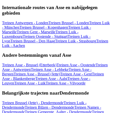
Internationale routes van Asse en nabijgelegen
gebieden
Treinen Antwerpen - Londen
Treinen Brussel - Londen
Treinen Luik
- München
Treinen Brussel - Kopenhagen
Treinen Luik -
Marseille
Treinen Gent - Marseille
Treinen Luik -
Luxembourg
Treinen Oostende - Stuttgart
Treinen Luik -
Lyon
Treinen Brussel - Den Haag
Treinen Luik - Strasbourg
Treinen
Luik - Aachen
Andere bestemmingen vanaf Asse
Treinen Asse - Brussel (Etterbeek)
Treinen Asse - Oostende
Treinen
Asse - Antwerpen
Treinen Asse - Lebbeke
Treinen Asse -
Bergen
Treinen Asse - Brussel (Jette)
Treinen Asse - Gent
Treinen
Asse - Blankenberge
Treinen Asse - Aalst
Treinen Asse -
Leuven
Treinen Asse - Luik
Treinen Asse - Vilvoorde
Belangrijkste trajecten naarDendermonde
Treinen Brussel (Jette) - Dendermonde
Treinen Luik -
Dendermonde
Treinen Bilzen - Dendermonde
Treinen Namen -
Dendermonde
Treinen Gemeente_Aalter - Dendermonde
Treinen