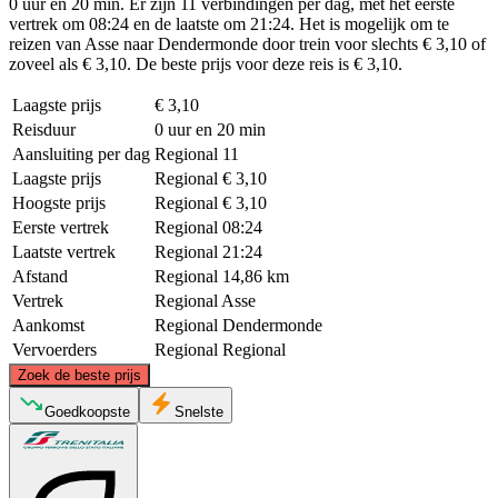
0 uur en 20 min. Er zijn 11 verbindingen per dag, met het eerste
vertrek om 08:24 en de laatste om 21:24. Het is mogelijk om te
reizen van Asse naar Dendermonde door trein voor slechts € 3,10 of
zoveel als € 3,10. De beste prijs voor deze reis is € 3,10.
Laagste prijs
€ 3,10
Reisduur
0 uur en 20 min
Aansluiting per dag
Regional
11
Laagste prijs
Regional
€ 3,10
Hoogste prijs
Regional
€ 3,10
Eerste vertrek
Regional
08:24
Laatste vertrek
Regional
21:24
Afstand
Regional
14,86 km
Vertrek
Regional
Asse
Aankomst
Regional
Dendermonde
Vervoerders
Regional
Regional
©
CARTO
, ©
OpenStreetMap
contributors
Zoek de beste prijs
Dendermonde
Goedkoopste
Snelste