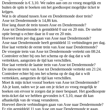
Dendermonde is € 3,10. We raden aan om zo vroeg mogelijk en
buiten de spits te boeken om het goedkoopst mogelijke ticket te
krijgen.
Wat is de afstand tussen Asse en Dendermonde door trein?
Asse tot Dendermonde is 14,86 km.
Hoe lang duurt de trein tussen Asse en Dendermonde?
Asse tot Dendermonde is gemiddeld 0 uur en 20 min. De snelste
optie brengt u echter daar in 0 uur en 20 min.
Hoeveel trein per dag gaan van Asse naar Dendermonde?
Asse naar Dendermonde heeft gemiddeld 11 verbindingen per dag.
Hoe laat vertrekt de eerste trein van Asse naar Dendermonde?
De vroegste trein van Asse tot Dendermonde vertrekt om 08:24.
Controleer echter bij ons het schema op de dag dat u wilt
vertrekken, aangezien de tijd kan verschillen.
Hoe laat vertrekt de laatste trein van Asse tot Dendermonde?
De nieuwste trein van Asse tot Dendermonde vertrekt om 21:24.
Controleer echter bij ons het schema op de dag dat u wilt
vertrekken, aangezien de tijd kan verschillen.
Moet ik mijn ticket vooraf boeken van Asse tot Dendermonde?
Als je kunt, raden we je aan om je ticket zo vroeg mogelijk te
boeken om ervoor te zorgen dat je meer bespaart. Het goedkoopste
trein-ticket dat we hebben gevonden is € 3,10, maar dit kan
afhankelijk van de vraag veranderen.
Hoeveel directe verbindingen gaan van Asse naar Dendermonde?
Er zijn gemiddeld 11 van Asse om naar Dendermonde te gaan.