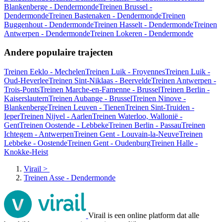
Blankenberge - Dendermonde
Treinen Brussel -
Dendermonde
Treinen Bastenaken - Dendermonde
Treinen
Buggenhout - Dendermonde
Treinen Hasselt - Dendermonde
Treinen
Antwerpen - Dendermonde
Treinen Lokeren - Dendermonde
Andere populaire trajecten
Treinen Eeklo - Mechelen
Treinen Luik - Froyennes
Treinen Luik -
Oud-Heverlee
Treinen Sint-Niklaas - Beervelde
Treinen Antwerpen -
Trois-Ponts
Treinen Marche-en-Famenne - Brussel
Treinen Berlin -
Kaiserslautern
Treinen Aubange - Brussel
Treinen Ninove -
Blankenberge
Treinen Leuven - Tienen
Treinen Sint-Truiden -
Ieper
Treinen Nijvel - Aarlen
Treinen Waterloo, Wallonië -
Gent
Treinen Oostende - Lebbeke
Treinen Berlin - Passau
Treinen
Ichtegem - Antwerpen
Treinen Gent - Louvain-la-Neuve
Treinen
Lebbeke - Oostende
Treinen Gent - Oudenburg
Treinen Halle -
Knokke-Heist
Virail
>
Treinen Asse - Dendermonde
Virail is een online platform dat alle