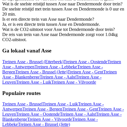
Wat is de snelste reistijd tussen Asse naar Dendermonde door trein?
De snelste reistijd met trein tussen Asse en Dendermonde is 0 uur en
20 min.
Is er een directe trein van Asse naar Dendermonde?
Ja, er is een directe trein tussen Asse en Dendermonde.
Wat is de CO2-uitstoot voor Asse tot Dendermonde door trein?
De reis van trein van Asse naar Dendermonde zorgt voor 1.04kg
CO2-uitstoot.
Ga lokaal vanaf Asse
Treinen Asse - Brussel (Etterbeek)
Treinen Asse - Oostende
Treinen
Asse - Antwerpen
Treinen Asse - Lebbeke
Treinen Asse -
Bergen
Treinen Asse - Brussel (Jette)
Treinen Asse - Gent
Treinen
Asse - Blankenberge
Treinen Asse - Aalst
Treinen Asse -
Leuven
Treinen Asse - Luik
Treinen Asse - Vilvoorde
Populaire routes
Treinen Asse - Brussel
Treinen Asse - Luik
Treinen Asse -
Antwerpen
Treinen Asse - Bergen
Treinen Asse - Gent
Treinen Asse -
Leuven
Treinen Asse - Oostende
Treinen Asse - Aalst
Treinen Asse -
Blankenberge
Treinen Asse - Vilvoorde
Treinen Asse -
Lebbeke
Treinen Asse - Brussel (Jette)