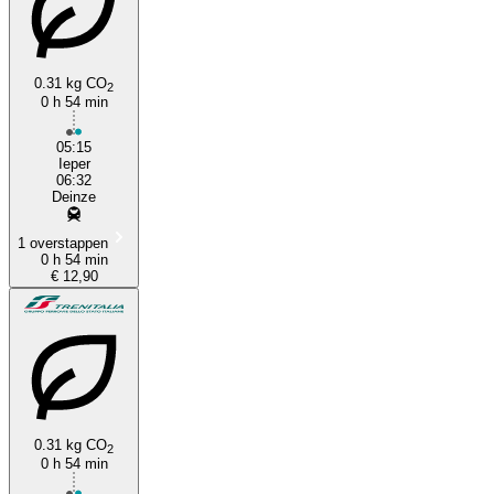
Ypres
0.31 kg CO
2
0 h 54 min
05:15
Ieper
06:32
Deinze
1 overstappen
0 h 54 min
€ 12,90
0.31 kg CO
2
0 h 54 min