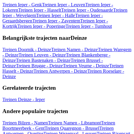
Treinen Ieper - Genk
Treinen Ieper - Leuven
Treinen Ieper -
Lokeren
Treinen Ieper - Hasselt
Treinen Ieper - Oudenaarde
Treinen
Ieper - Wevelgem
Treinen Ieper - Halle
Treinen Ieper -
Geraardsbergen
Treinen Ieper - Zaventem
Treinen Ieper -
Kortrijk
Treinen Ieper - Poperinge
Treinen Ieper - Turnhout
Belangrijkste trajecten naarDeinze
Treinen Doornik - Deinze
Treinen Namen - Deinze
Treinen Waregem
- Deinze
Treinen Leuven - Deinze
Treinen Blankenberge -
Deinze
Treinen Bastenaken - Deinze
Treinen Brussel -
Deinze
Treinen Brugge - Deinze
Treinen Veurne - Deinze
Treinen
Hasselt - Deinze
Treinen Antwerpen - Deinze
Treinen Roeselare -
Deinze
Gerelateerde trajecten
Treinen Deinze - Ieper
Andere populaire trajecten
Treinen Bilzen - Namen
Treinen Namen - Libramont
Treinen
Boortmeerbeek - Gent
Treinen Quaregnon - Brussel
Treinen
Antwerpen - Overijse
Treinen Wezemaal - Leuven
Treinen Rixensart