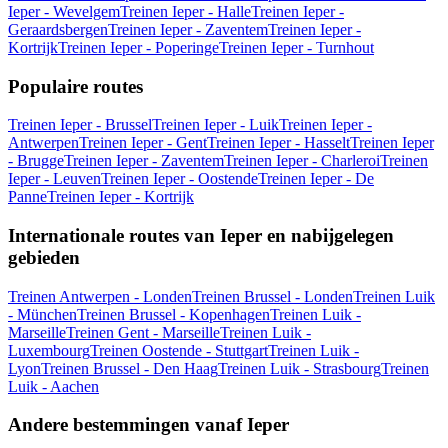
Ieper - Wevelgem
Treinen Ieper - Halle
Treinen Ieper -
Geraardsbergen
Treinen Ieper - Zaventem
Treinen Ieper -
Kortrijk
Treinen Ieper - Poperinge
Treinen Ieper - Turnhout
Populaire routes
Treinen Ieper - Brussel
Treinen Ieper - Luik
Treinen Ieper -
Antwerpen
Treinen Ieper - Gent
Treinen Ieper - Hasselt
Treinen Ieper
- Brugge
Treinen Ieper - Zaventem
Treinen Ieper - Charleroi
Treinen
Ieper - Leuven
Treinen Ieper - Oostende
Treinen Ieper - De
Panne
Treinen Ieper - Kortrijk
Internationale routes van Ieper en nabijgelegen
gebieden
Treinen Antwerpen - Londen
Treinen Brussel - Londen
Treinen Luik
- München
Treinen Brussel - Kopenhagen
Treinen Luik -
Marseille
Treinen Gent - Marseille
Treinen Luik -
Luxembourg
Treinen Oostende - Stuttgart
Treinen Luik -
Lyon
Treinen Brussel - Den Haag
Treinen Luik - Strasbourg
Treinen
Luik - Aachen
Andere bestemmingen vanaf Ieper