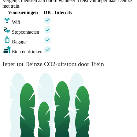
Vergelijk diensten aan boord wanneer u reist van Ieper naar Deinze
met train.
Voorzieningen
DB - Intercity
Wifi
Stopcontacten
Bagage
Eten en drinken
Ieper tot Deinze CO2-uitstoot door Trein