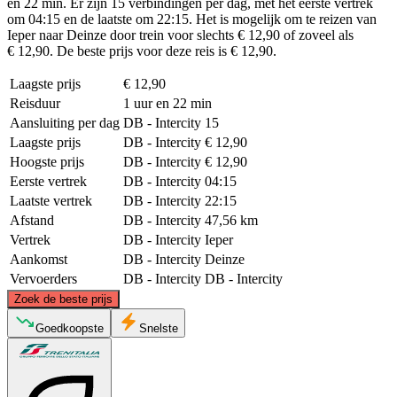
en 22 min. Er zijn 15 verbindingen per dag, met het eerste vertrek
om 04:15 en de laatste om 22:15. Het is mogelijk om te reizen van
Ieper naar Deinze door trein voor slechts € 12,90 of zoveel als
€ 12,90. De beste prijs voor deze reis is € 12,90.
Laagste prijs
€ 12,90
Reisduur
1 uur en 22 min
Aansluiting per dag
DB - Intercity
15
Laagste prijs
DB - Intercity
€ 12,90
Hoogste prijs
DB - Intercity
€ 12,90
Eerste vertrek
DB - Intercity
04:15
Laatste vertrek
DB - Intercity
22:15
Afstand
DB - Intercity
47,56 km
Vertrek
DB - Intercity
Ieper
Aankomst
DB - Intercity
Deinze
Vervoerders
DB - Intercity
DB - Intercity
©
CARTO
, ©
OpenStreetMap
contributors
Zoek de beste prijs
Goedkoopste
Snelste
Deinze