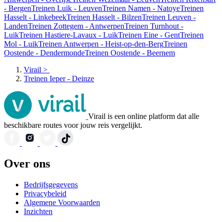
- Bergen
Treinen Luik - Leuven
Treinen Namen - Natoye
Treinen
Hasselt - Linkebeek
Treinen Hasselt - Bilzen
Treinen Leuven -
Landen
Treinen Zottegem - Antwerpen
Treinen Turnhout -
Luik
Treinen Hastiere-Lavaux - Luik
Treinen Eine - Gent
Treinen
Mol - Luik
Treinen Antwerpen - Heist-op-den-Berg
Treinen
Oostende - Dendermonde
Treinen Oostende - Beernem
Virail
>
Treinen Ieper - Deinze
Virail is een online platform dat alle
beschikbare routes voor jouw reis vergelijkt.
Over ons
Bedrijfsgegevens
Privacybeleid
Algemene Voorwaarden
Inzichten